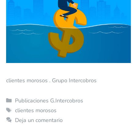
clientes morosos . Grupo Intercobros
Publicaciones G.Intercobros
clientes morosos
Deja un comentario