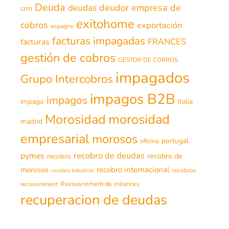
Deuda
deudor
empresa de
deudas
crm
exitohome
cobros
exportación
espagne
facturas impagadas
FRANCES
facturas
gestión de cobros
GESTOR DE COBROS
impagados
Grupo Intercobros
impagos B2B
impagos
impago
italia
morosidad
Morosidad
madrid
empresarial
morosos
portugal
oficina
recobro de deudas
pymes
recobro de
recobro
morosos
recobro internacional
recobros
recobro industrial
Recouvrement de créances
recouvrement
recuperacion de deudas