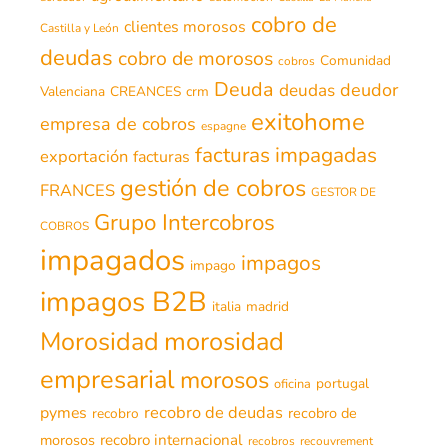
cobro de
clientes morosos
Castilla y León
deudas
cobro de morosos
Comunidad
cobros
Deuda
deudor
deudas
Valenciana
CREANCES
crm
exitohome
empresa de cobros
espagne
facturas impagadas
exportación
facturas
gestión de cobros
FRANCES
GESTOR DE
Grupo Intercobros
COBROS
impagados
impagos
impago
impagos B2B
italia
madrid
morosidad
Morosidad
empresarial
morosos
portugal
oficina
recobro de deudas
pymes
recobro de
recobro
morosos
recobro internacional
recobros
recouvrement