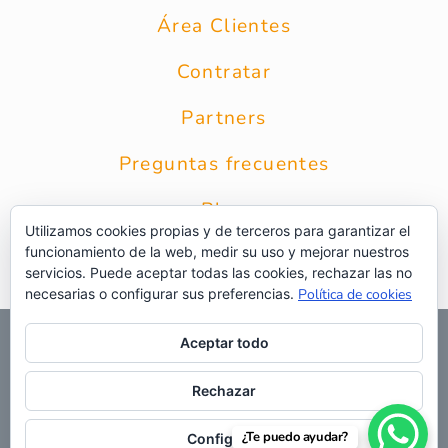
Área Clientes
Contratar
Partners
Preguntas frecuentes
Blog
Utilizamos cookies propias y de terceros para garantizar el
funcionamiento de la web, medir su uso y mejorar nuestros
Contacto
servicios. Puede aceptar todas las cookies, rechazar las no
necesarias o configurar sus preferencias.
Política de cookies
© 2026 Grupo Intercobros
|
Calle Zurbarán 8 1* Planta 28010
Aceptar todo
Madrid
|
Aviso Legal
|
Política de privacidad
|
Política de
privacidad RRSS
|
Uso de cookies
|
Preguntas frecuentes
|
Web
Rechazar
¿Te puedo ayudar?
Configurar