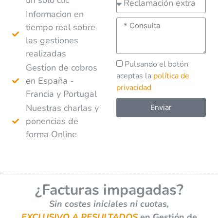
Informacion en
tiempo real sobre
las gestiones
realizadas
Pulsando el botón
Gestion de cobros
aceptas la
política de
en España -
privacidad
Francia y Portugal
Nuestras charlas y
Enviar
ponencias de
A
forma Online
l
t
e
r
¿Facturas impagadas?
n
a
Sin costes iniciales ni cuotas,
t
EXCLUSIVO A RESULTADOS
en Gestión de