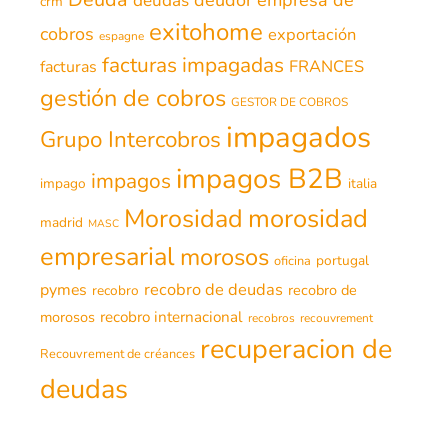
deudas
crm
exitohome
cobros
exportación
espagne
facturas impagadas
FRANCES
facturas
gestión de cobros
GESTOR DE COBROS
impagados
Grupo Intercobros
impagos B2B
impagos
impago
italia
morosidad
Morosidad
madrid
MASC
empresarial
morosos
portugal
oficina
recobro de deudas
pymes
recobro de
recobro
morosos
recobro internacional
recobros
recouvrement
recuperacion de
Recouvrement de créances
deudas