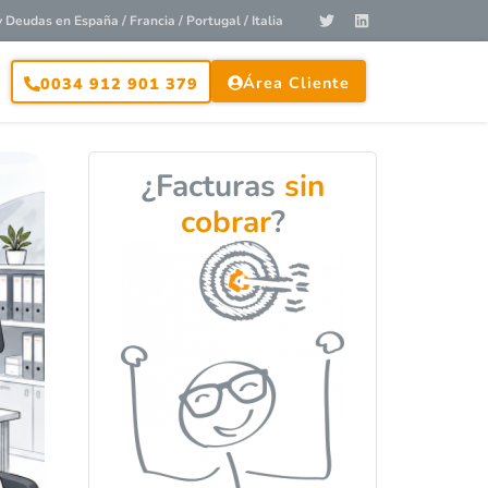
Deudas en España / Francia / Portugal / Italia
Área Cliente
0034 912 901 379
¿Facturas
sin
cobrar
?