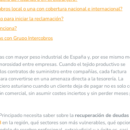
ros local o una con cobertura nacional e internacional?
 para iniciar la reclamación?
funciona?
s con Grupo Intercobros
s con mayor peso industrial de España y, por ese mismo mo
 morosidad entre empresas. Cuando el tejido productivo se
y los contratos de suministro entre compañías, cada factura
ra convertirse en una amenaza directa a la tesorería. La
ciero asturiano cuando un cliente deja de pagar no es solo
ón comercial, sin asumir costes inciertos y sin perder meses 
Principado necesita saber sobre la
recuperación de deudas
B
en la región, qué sectores son más vulnerables, qué opcio
elo de recobro profesional, extrajudicial y a éxito es, casi