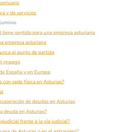
portuario
va y de servicios
aluminio
l tiene sentido para una empresa asturiana
na empresa asturiana
nunca el punto de partida
el impago
 de España y en Europa
 con sede física en Asturias?
al
ecuperación de deudas en Asturias
a deuda en Asturias?
judicial frente a la vía judicial?
uera de Asturias o en el extranjero?