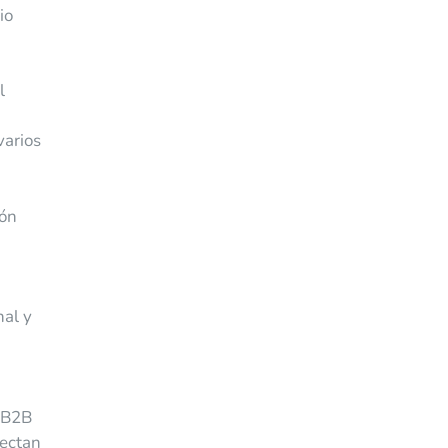
io
l
varios
ión
nal y
s B2B
fectan