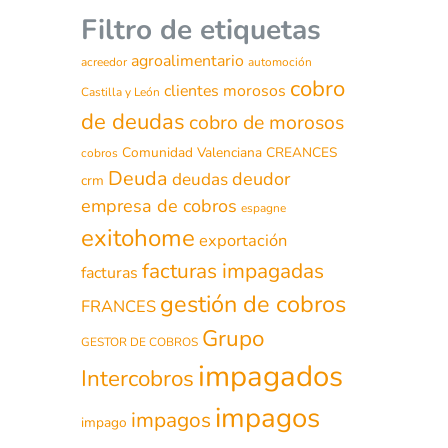
Filtro de etiquetas
agroalimentario
acreedor
automoción
cobro
clientes morosos
Castilla y León
de deudas
cobro de morosos
Comunidad Valenciana
CREANCES
cobros
Deuda
deudor
deudas
crm
empresa de cobros
espagne
exitohome
exportación
facturas impagadas
facturas
gestión de cobros
FRANCES
Grupo
GESTOR DE COBROS
impagados
Intercobros
impagos
impagos
impago