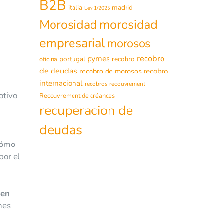
B2B
italia
madrid
Ley 1/2025
morosidad
Morosidad
empresarial
morosos
recobro
pymes
portugal
recobro
oficina
de deudas
recobro de morosos
recobro
internacional
recobros
recouvrement
tivo,
Recouvrement de créances
recuperacion de
deudas
 cómo
por el
 en
nes