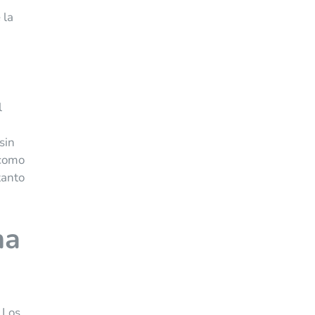
 la
l
sin
 como
tanto
ma
 Los