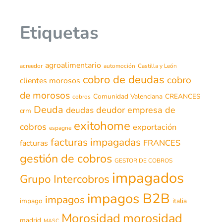
Etiquetas
agroalimentario
acreedor
automoción
Castilla y León
cobro de deudas
cobro
clientes morosos
de morosos
Comunidad Valenciana
CREANCES
cobros
Deuda
deudor
empresa de
deudas
crm
exitohome
cobros
exportación
espagne
facturas impagadas
FRANCES
facturas
gestión de cobros
GESTOR DE COBROS
impagados
Grupo Intercobros
impagos B2B
impagos
impago
italia
morosidad
Morosidad
madrid
MASC