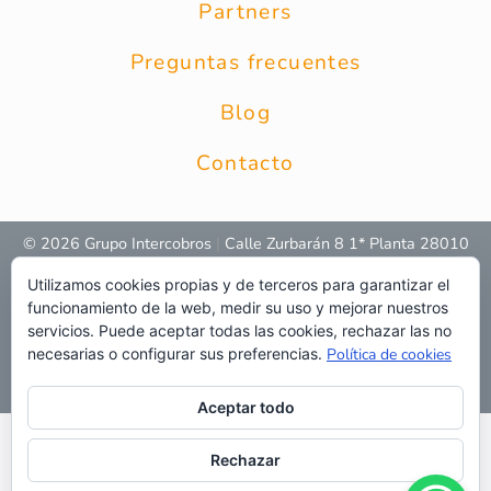
Partners
Preguntas frecuentes
Blog
Contacto
© 2026 Grupo Intercobros
|
Calle Zurbarán 8 1* Planta 28010
Madrid
|
Aviso Legal
|
Política de privacidad
|
Política de
Utilizamos cookies propias y de terceros para garantizar el
privacidad RRSS
|
Uso de cookies
|
Preguntas frecuentes
|
Web
funcionamiento de la web, medir su uso y mejorar nuestros
servicios. Puede aceptar todas las cookies, rechazar las no
necesarias o configurar sus preferencias.
Política de cookies
Aceptar todo
Rechazar