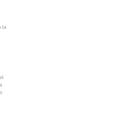
 la
el
a
o