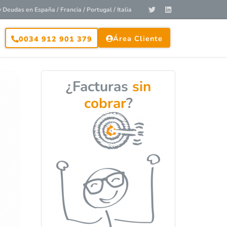
Deudas en España / Francia / Portugal / Italia
Área Cliente
0034 912 901 379
¿Facturas
sin
cobrar
?