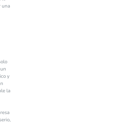
r una
solo
 un
ico y
un
le la
presa
erio,