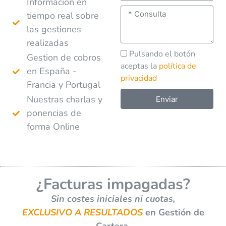
Informacion en
tiempo real sobre
las gestiones
realizadas
Pulsando el botón
Gestion de cobros
aceptas la
política de
en España -
privacidad
Francia y Portugal
Nuestras charlas y
Enviar
ponencias de
A
forma Online
l
t
e
r
¿Facturas impagadas?
n
a
Sin costes iniciales ni cuotas,
t
EXCLUSIVO A RESULTADOS
en Gestión de
i