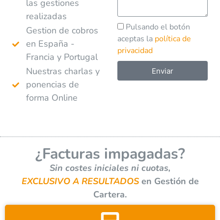
las gestiones
realizadas
Pulsando el botón
Gestion de cobros
aceptas la
política de
en España -
privacidad
Francia y Portugal
Nuestras charlas y
Enviar
ponencias de
A
forma Online
l
t
e
r
¿Facturas impagadas?
n
a
Sin costes iniciales ni cuotas,
t
EXCLUSIVO A RESULTADOS
en Gestión de
i
Cartera.
v
e