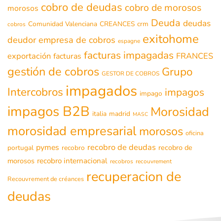
cobro de deudas
cobro de morosos
morosos
Deuda
deudas
Comunidad Valenciana
CREANCES
crm
cobros
exitohome
deudor
empresa de cobros
espagne
facturas impagadas
exportación
FRANCES
facturas
gestión de cobros
Grupo
GESTOR DE COBROS
impagados
Intercobros
impagos
impago
impagos B2B
Morosidad
italia
madrid
MASC
morosidad empresarial
morosos
oficina
recobro de deudas
pymes
recobro de
portugal
recobro
morosos
recobro internacional
recobros
recouvrement
recuperacion de
Recouvrement de créances
deudas