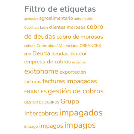
Filtro de etiquetas
agroalimentario
acreedor
automoción
cobro
clientes morosos
Castilla y León
de deudas
cobro de morosos
Comunidad Valenciana
CREANCES
cobros
Deuda
deudor
deudas
crm
empresa de cobros
espagne
exitohome
exportación
facturas impagadas
facturas
gestión de cobros
FRANCES
Grupo
GESTOR DE COBROS
impagados
Intercobros
impagos
impagos
impago