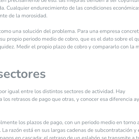
en precisamente de eso: las mejoras tienden a ser coyuntur
ada. Cualquier endurecimiento de las condiciones económica
nte de la morosidad.
como una solución del problema. Para una empresa concreta
su propio periodo medio de cobro, que es el dato sobre el qu
uidez. Medir el propio plazo de cobro y compararlo con la 
sectores
r igual entre los distintos sectores de actividad. Hay
 los retrasos de pago que otras, y conocer esa diferencia a
mente los plazos de pago, con un periodo medio en torno a
 La razón está en sus largas cadenas de subcontratación y 
os pagos en cascada: el retraso de un eslabón se transmite a 