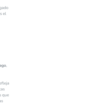
igado
s el
ago
,
efleja
tas
s que
as