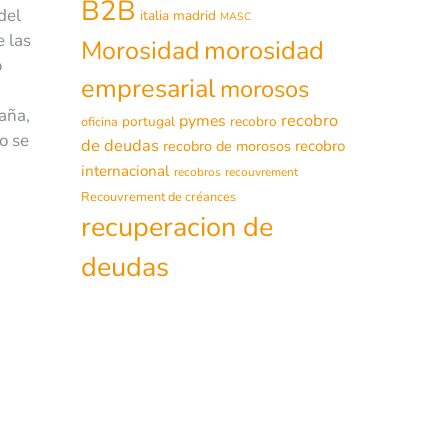
B2B
del
italia
madrid
MASC
e las
morosidad
Morosidad
o
empresarial
morosos
aña,
recobro
pymes
portugal
recobro
oficina
o se
de deudas
recobro de morosos
recobro
internacional
recobros
recouvrement
Recouvrement de créances
recuperacion de
deudas