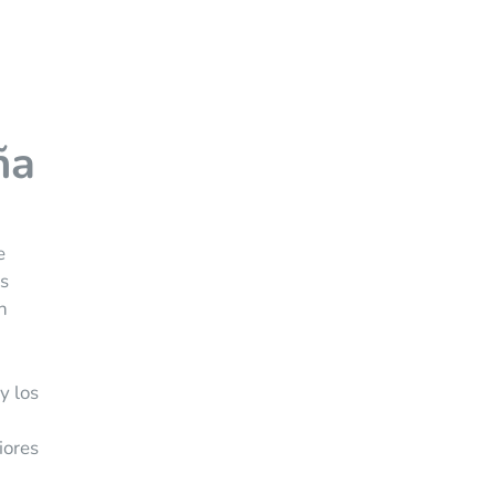
ña
e
as
n
y los
iores