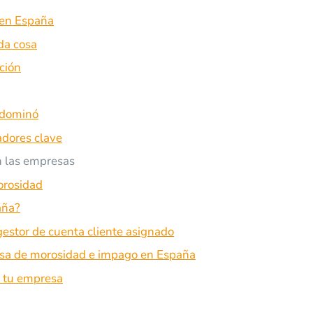
 en España
da cosa
ción
 dominó
adores clave
n las empresas
orosidad
aña?
gestor de cuenta cliente asignado
asa de morosidad e impago en España
e tu empresa