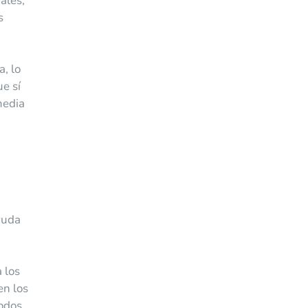
ales,
s
, lo
e sí
media
yuda
 los
en los
todos