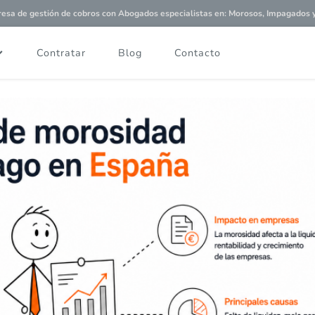
a de gestión de cobros con
Abogados especialistas
en: Morosos, Impagados y 
Contratar
Blog
Contacto