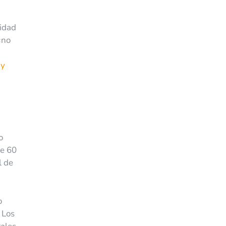
sidad
«no
 y
o
de 60
l de
o
 Los