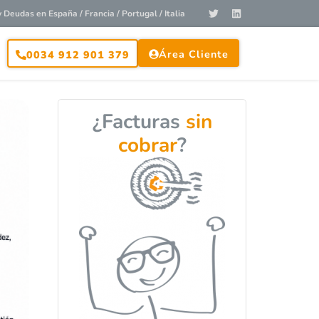
Deudas en España / Francia / Portugal / Italia
Área Cliente
0034 912 901 379
¿Facturas
sin
cobrar
?