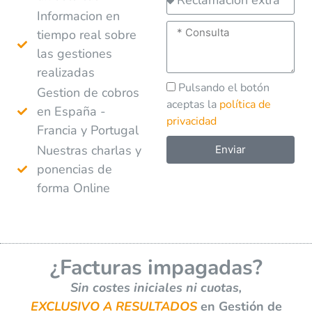
Informacion en
tiempo real sobre
las gestiones
realizadas
Pulsando el botón
Gestion de cobros
aceptas la
política de
en España -
privacidad
Francia y Portugal
Nuestras charlas y
Enviar
ponencias de
A
forma Online
l
t
e
r
¿Facturas impagadas?
n
a
Sin costes iniciales ni cuotas,
t
EXCLUSIVO A RESULTADOS
en Gestión de