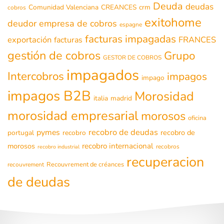
Deuda
deudas
Comunidad Valenciana
CREANCES
crm
cobros
exitohome
deudor
empresa de cobros
espagne
facturas impagadas
exportación
FRANCES
facturas
gestión de cobros
Grupo
GESTOR DE COBROS
impagados
Intercobros
impagos
impago
impagos B2B
Morosidad
italia
madrid
morosidad empresarial
morosos
oficina
recobro de deudas
pymes
recobro de
portugal
recobro
morosos
recobro internacional
recobros
recobro industrial
recuperacion
Recouvrement de créances
recouvrement
de deudas