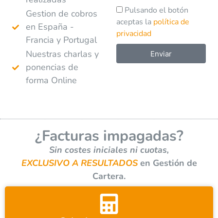
Pulsando el botón
Gestion de cobros
aceptas la
política de
en España -
privacidad
Francia y Portugal
Nuestras charlas y
Enviar
ponencias de
A
forma Online
l
t
e
r
¿Facturas impagadas?
n
a
Sin costes iniciales ni cuotas,
t
EXCLUSIVO A RESULTADOS
en Gestión de
i
Cartera.
v
e
: