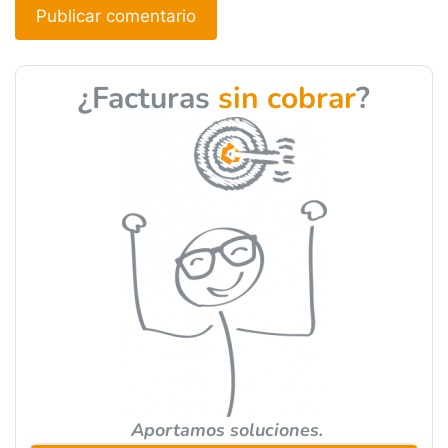
A
l
¿Facturas
sin cobrar
?
t
e
r
n
a
t
i
v
e
:
Aportamos soluciones.