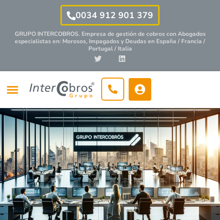
0034 912 901 379
GRUPO INTERCOBROS. Empresa de gestión de cobros con
Abogados
especialistas
en: Morosos, Impagados y Deudas en España / Francia /
Portugal / Italia