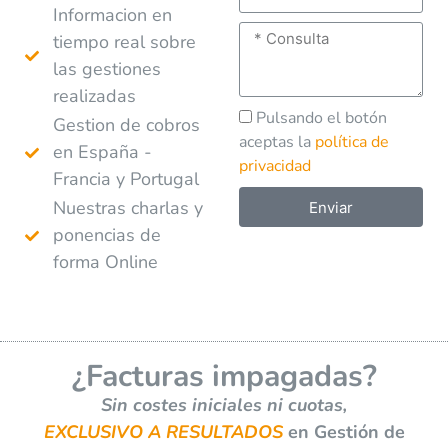
Informacion en
tiempo real sobre
las gestiones
realizadas
Pulsando el botón
Gestion de cobros
aceptas la
política de
en España -
privacidad
Francia y Portugal
Nuestras charlas y
Enviar
ponencias de
A
forma Online
l
t
e
r
¿Facturas impagadas?
n
a
Sin costes iniciales ni cuotas,
t
EXCLUSIVO A RESULTADOS
en Gestión de