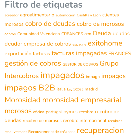
Filtro de etiquetas
agroalimentario
clientes
acreedor
automoción
Castilla y León
cobro de deudas
cobro de morosos
morosos
Deuda
deudas
Comunidad Valenciana
CREANCES
crm
cobros
exitohome
deudor
empresa de cobros
espagne
facturas impagadas
exportación
FRANCES
facturas
gestión de cobros
Grupo
GESTOR DE COBROS
impagados
Intercobros
impagos
impago
impagos B2B
italia
madrid
Ley 1/2025
morosidad empresarial
Morosidad
morosos
recobro de
pymes
portugal
recobro
oficina
deudas
recobro de morosos
recobro internacional
recobros
recuperacion
Recouvrement de créances
recouvrement