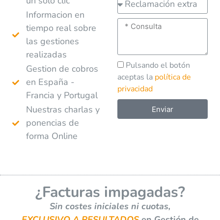
un solo clic
Informacion en
tiempo real sobre
las gestiones
realizadas
Pulsando el botón
Gestion de cobros
aceptas la
política de
en España -
privacidad
Francia y Portugal
Nuestras charlas y
Enviar
ponencias de
A
forma Online
l
t
e
r
¿Facturas impagadas?
n
a
Sin costes iniciales ni cuotas,
t
EXCLUSIVO A RESULTADOS
en Gestión de