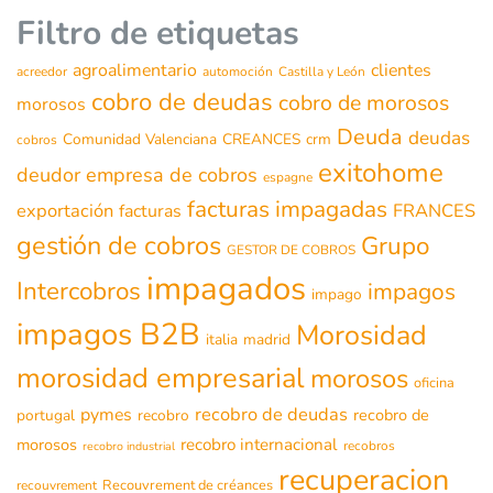
Filtro de etiquetas
agroalimentario
clientes
acreedor
automoción
Castilla y León
cobro de deudas
cobro de morosos
morosos
Deuda
deudas
Comunidad Valenciana
CREANCES
crm
cobros
exitohome
deudor
empresa de cobros
espagne
facturas impagadas
exportación
FRANCES
facturas
gestión de cobros
Grupo
GESTOR DE COBROS
impagados
Intercobros
impagos
impago
impagos B2B
Morosidad
italia
madrid
morosidad empresarial
morosos
oficina
recobro de deudas
pymes
recobro de
portugal
recobro
morosos
recobro internacional
recobros
recobro industrial
recuperacion
Recouvrement de créances
recouvrement