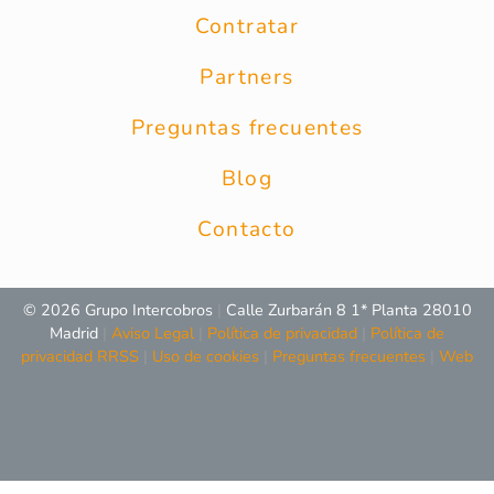
Contratar
Partners
Preguntas frecuentes
Blog
Contacto
© 2026 Grupo Intercobros
|
Calle Zurbarán 8 1* Planta 28010
Madrid
|
Aviso Legal
|
Política de privacidad
|
Política de
privacidad RRSS
|
Uso de cookies
|
Preguntas frecuentes
|
Web