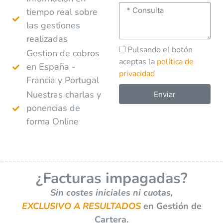
tiempo real sobre
las gestiones
realizadas
Pulsando el botón
Gestion de cobros
aceptas la
política de
en España -
privacidad
Francia y Portugal
Nuestras charlas y
Enviar
ponencias de
A
forma Online
l
t
e
r
¿Facturas impagadas?
n
a
Sin costes iniciales ni cuotas,
t
EXCLUSIVO A RESULTADOS
en Gestión de
i
Cartera.