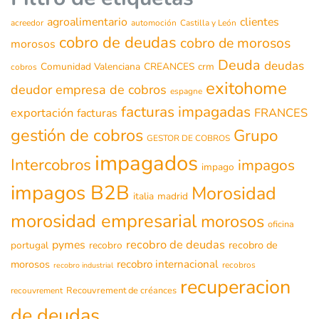
agroalimentario
clientes
acreedor
automoción
Castilla y León
cobro de deudas
cobro de morosos
morosos
Deuda
deudas
Comunidad Valenciana
CREANCES
crm
cobros
exitohome
deudor
empresa de cobros
espagne
facturas impagadas
exportación
FRANCES
facturas
gestión de cobros
Grupo
GESTOR DE COBROS
impagados
Intercobros
impagos
impago
impagos B2B
Morosidad
italia
madrid
morosidad empresarial
morosos
oficina
recobro de deudas
pymes
recobro de
portugal
recobro
morosos
recobro internacional
recobros
recobro industrial
recuperacion
Recouvrement de créances
recouvrement
de deudas