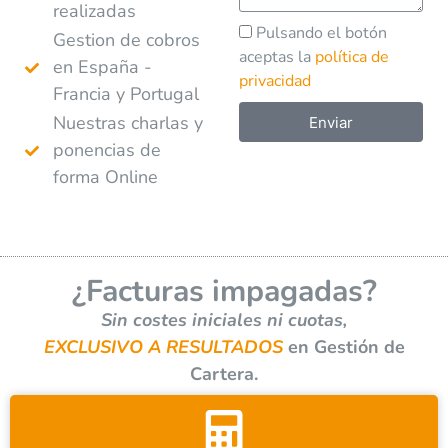
realizadas
Pulsando el botón
Gestion de cobros
aceptas la
política de
en España -
privacidad
Francia y Portugal
Nuestras charlas y
Enviar
ponencias de
A
forma Online
l
t
e
r
¿Facturas impagadas?
n
a
Sin costes iniciales ni cuotas,
t
EXCLUSIVO A RESULTADOS
en Gestión de
i
Cartera.
v
e