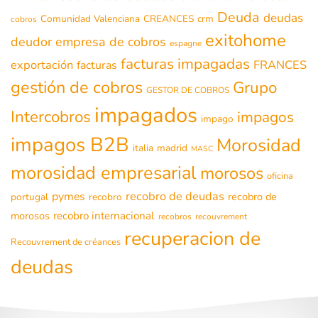
Deuda
deudas
Comunidad Valenciana
CREANCES
crm
cobros
exitohome
deudor
empresa de cobros
espagne
facturas impagadas
exportación
FRANCES
facturas
gestión de cobros
Grupo
GESTOR DE COBROS
impagados
Intercobros
impagos
impago
impagos B2B
Morosidad
italia
madrid
MASC
morosidad empresarial
morosos
oficina
recobro de deudas
pymes
recobro de
portugal
recobro
morosos
recobro internacional
recobros
recouvrement
recuperacion de
Recouvrement de créances
deudas