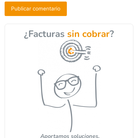
A
l
¿Facturas
sin cobrar
?
t
e
r
n
a
t
i
v
e
:
Aportamos soluciones.