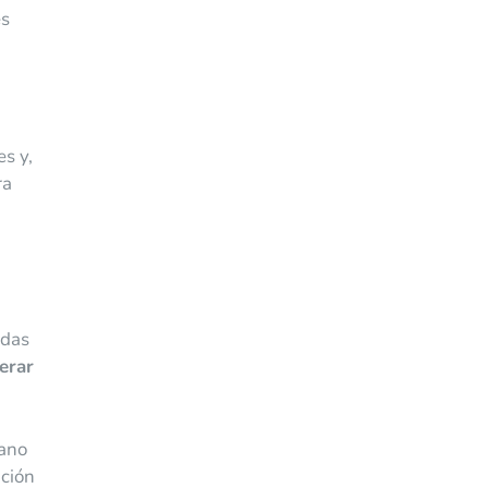
es
s y,
ra
adas
erar
gano
ación