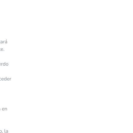
tará
e.
erdo
oceder
a en
, la