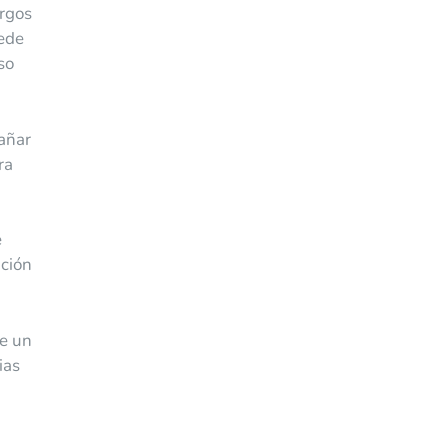
argos
uede
so
dañar
ra
e
ución
ue un
ias