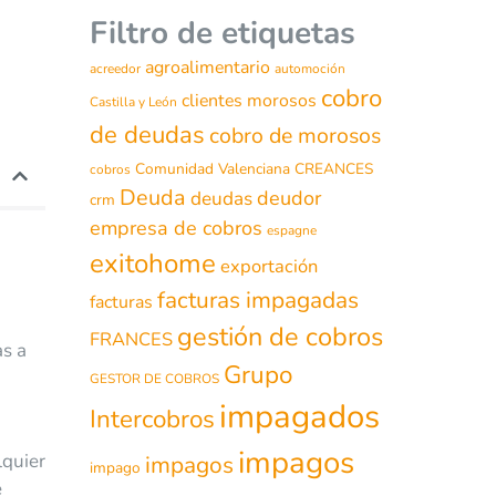
Filtro de etiquetas
agroalimentario
acreedor
automoción
cobro
clientes morosos
Castilla y León
de deudas
cobro de morosos
Comunidad Valenciana
CREANCES
cobros
Deuda
deudor
deudas
crm
empresa de cobros
espagne
exitohome
exportación
facturas impagadas
facturas
gestión de cobros
FRANCES
as a
Grupo
GESTOR DE COBROS
impagados
Intercobros
impagos
lquier
impagos
impago
e