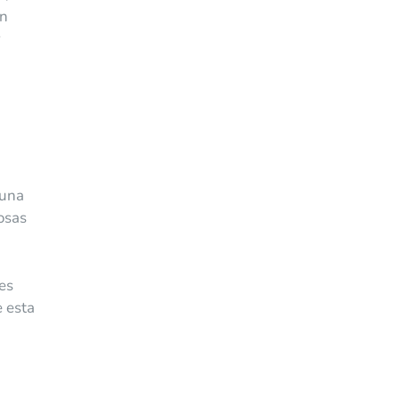
En
y
 una
osas
 es
e esta