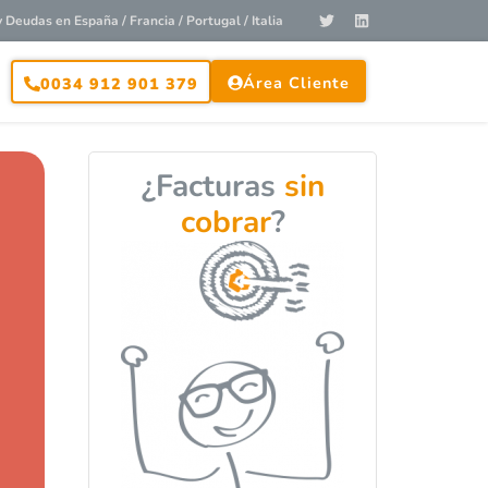
Deudas en España / Francia / Portugal / Italia
Área Cliente
0034 912 901 379
¿Facturas
sin
cobrar
?