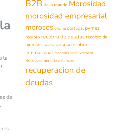
B2B
Morosidad
italia
madrid
morosidad empresarial
la
morosos
pymes
portugal
oficina
recobro de deudas
recobro de
recobro
morosos
recobro
recobro industrial
internacional
recobros
recouvrement
o la
Recouvrement de créances
n
recuperacion de
deudas
tes de
,
ones: