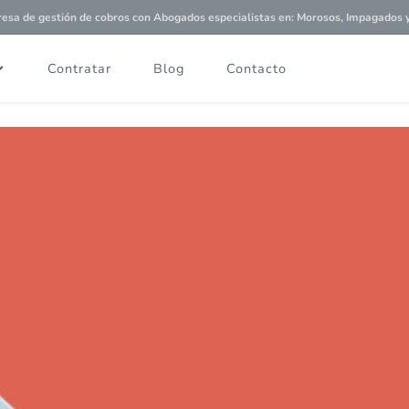
a de gestión de cobros con
Abogados especialistas
en: Morosos, Impagados y 
Contratar
Blog
Contacto