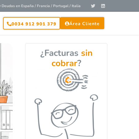
Deudas en España / Francia / Portugal / Italia
Área Cliente
0034 912 901 379
¿Facturas
sin
cobrar
?