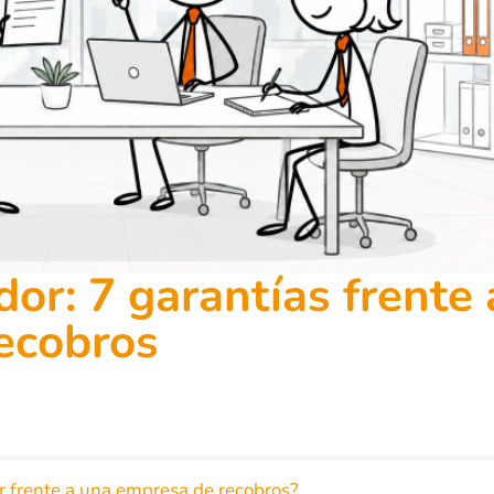
or: 7 garantías frente 
ecobros
 frente a una empresa de recobros?