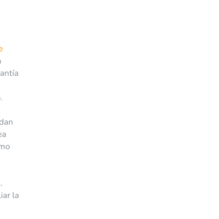
e
n
uantía
.
edan
ea
omo
.
iar la