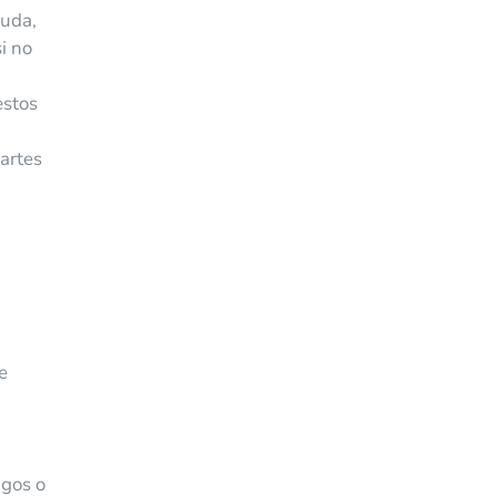
euda,
i no
estos
artes
,
e
igos o