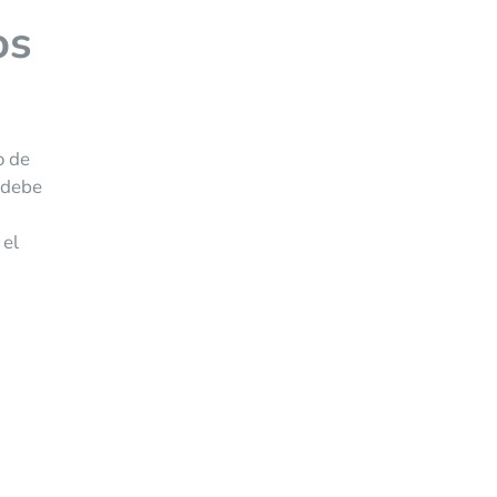
os
o de
s debe
 el
a