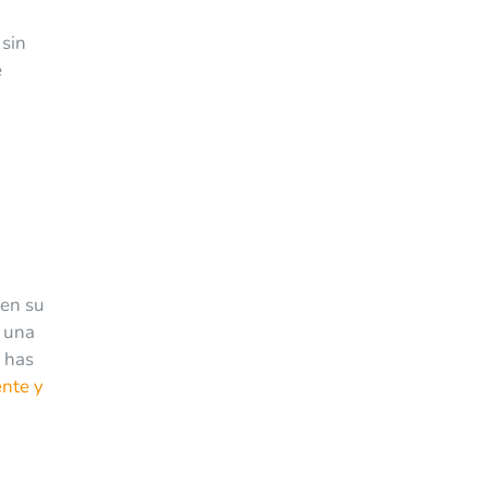
 sin
e
 en su
o una
i has
nte y