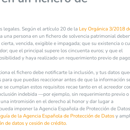
s legales. Según el artículo 20 de la
Ley Orgánica 3/2018 d
ir a una persona en un fichero de solvencia patrimonial debe
 cierta, vencida, exigible e impagada; que su existencia o c
or; que el principal supere los cincuenta euros; y que el
sibilidad y haya realizado un requerimiento previo de pago
iona el fichero debe notificarte la inclusión, y tus datos qu
s para que puedas reaccionar antes de que la información s
ue se cumplan estos requisitos recae tanto en el acreedor c
inclusión indebida —por ejemplo, sin requerimiento previo o
na intromisión en el derecho al honor y dar lugar a
pueda imponer la Agencia Española de Protección de Datos
a
guía de la Agencia Española de Protección de Datos
y ampl
ón de datos y cesión de crédito
.