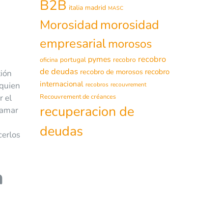
B2B
italia
madrid
MASC
morosidad
Morosidad
empresarial
morosos
recobro
pymes
portugal
recobro
oficina
de deudas
recobro de morosos
recobro
tión
internacional
 quien
recobros
recouvrement
Recouvrement de créances
r el
recuperacion de
clamar
deudas
cerlos
a