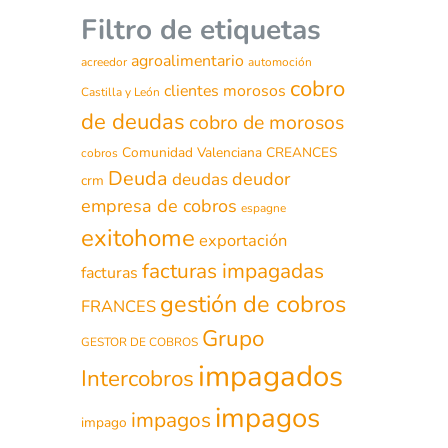
Filtro de etiquetas
agroalimentario
acreedor
automoción
cobro
clientes morosos
Castilla y León
de deudas
cobro de morosos
Comunidad Valenciana
CREANCES
cobros
Deuda
deudor
deudas
crm
empresa de cobros
espagne
exitohome
exportación
facturas impagadas
facturas
gestión de cobros
FRANCES
Grupo
GESTOR DE COBROS
impagados
Intercobros
impagos
impagos
impago