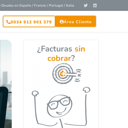
Deudas en España / Francia / Portugal / Italia
Área Cliente
0034 912 901 379
¿Facturas
sin
cobrar
?