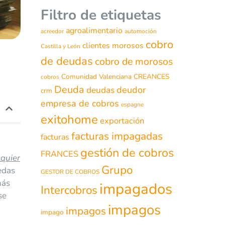
Filtro de etiquetas
agroalimentario
acreedor
automoción
cobro
clientes morosos
Castilla y León
de deudas
cobro de morosos
Comunidad Valenciana
CREANCES
cobros
Deuda
deudor
deudas
crm
empresa de cobros
espagne
exitohome
exportación
facturas impagadas
facturas
gestión de cobros
FRANCES
lquier
Grupo
edas
GESTOR DE COBROS
más
impagados
Intercobros
se
impagos
impagos
impago