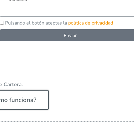
Pulsando el botón aceptas la
política de privacidad
Enviar
A
l
t
e
r
n
e Cartera.
a
t
mo funciona?
i
v
e
: