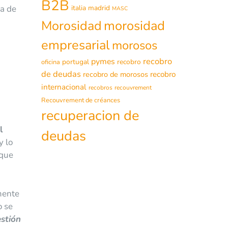
B2B
ña de
italia
madrid
MASC
morosidad
Morosidad
empresarial
morosos
recobro
pymes
portugal
recobro
oficina
de deudas
recobro de morosos
recobro
internacional
recobros
recouvrement
Recouvrement de créances
recuperacion de
l
deudas
y lo
 que
mente
o se
stión