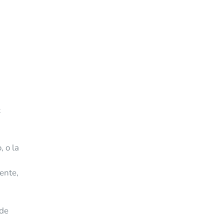
z
 o la
ente,
 de