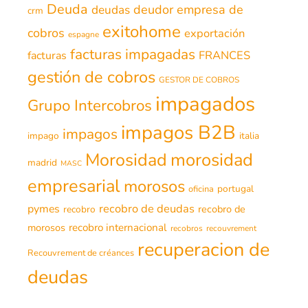
Deuda
deudor
empresa de
deudas
crm
exitohome
cobros
exportación
espagne
facturas impagadas
FRANCES
facturas
gestión de cobros
GESTOR DE COBROS
impagados
Grupo Intercobros
impagos B2B
impagos
impago
italia
morosidad
Morosidad
madrid
MASC
empresarial
morosos
portugal
oficina
recobro de deudas
pymes
recobro de
recobro
morosos
recobro internacional
recobros
recouvrement
recuperacion de
Recouvrement de créances
deudas