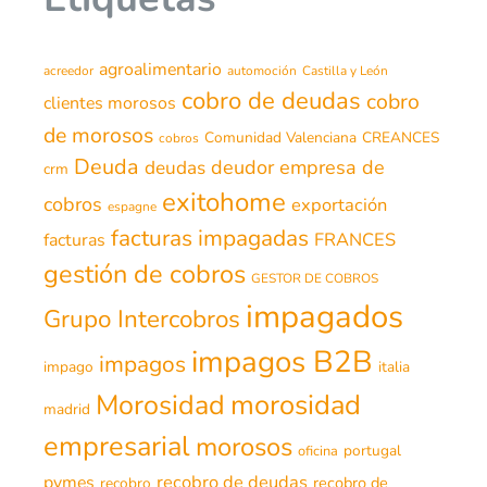
agroalimentario
acreedor
automoción
Castilla y León
cobro de deudas
cobro
clientes morosos
de morosos
Comunidad Valenciana
CREANCES
cobros
Deuda
deudor
empresa de
deudas
crm
exitohome
cobros
exportación
espagne
facturas impagadas
FRANCES
facturas
gestión de cobros
GESTOR DE COBROS
impagados
Grupo Intercobros
impagos B2B
impagos
impago
italia
morosidad
Morosidad
madrid
empresarial
morosos
portugal
oficina
recobro de deudas
pymes
recobro de
recobro