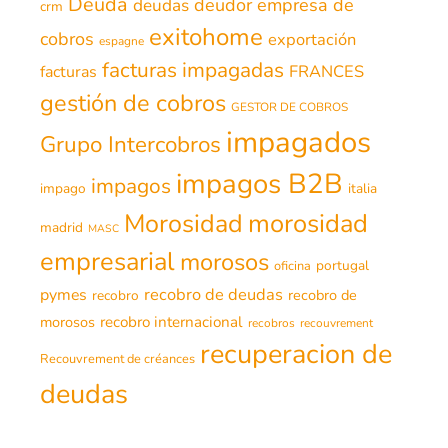
Deuda
deudor
empresa de
deudas
crm
exitohome
cobros
exportación
espagne
facturas impagadas
FRANCES
facturas
gestión de cobros
GESTOR DE COBROS
impagados
Grupo Intercobros
impagos B2B
impagos
impago
italia
morosidad
Morosidad
madrid
MASC
empresarial
morosos
portugal
oficina
recobro de deudas
pymes
recobro de
recobro
morosos
recobro internacional
recobros
recouvrement
recuperacion de
Recouvrement de créances
deudas