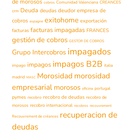
de morosos
Comunidad Valenciana
CREANCES
cobros
Deuda
deudor
empresa de
deudas
crm
exitohome
cobros
exportación
espagne
facturas impagadas
FRANCES
facturas
gestión de cobros
GESTOR DE COBROS
impagados
Grupo Intercobros
impagos B2B
impagos
impago
italia
morosidad
Morosidad
madrid
MASC
empresarial
morosos
portugal
oficina
recobro de deudas
pymes
recobro de
recobro
morosos
recobro internacional
recobros
recouvrement
recuperacion de
Recouvrement de créances
deudas