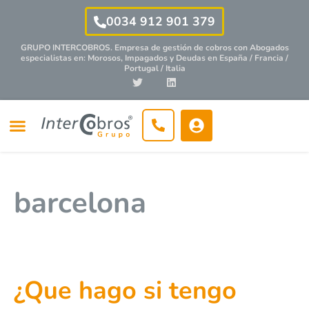
0034 912 901 379
GRUPO INTERCOBROS. Empresa de gestión de cobros con
Abogados
especialistas
en: Morosos, Impagados y Deudas en España / Francia /
Portugal / Italia
barcelona
¿Que hago si tengo