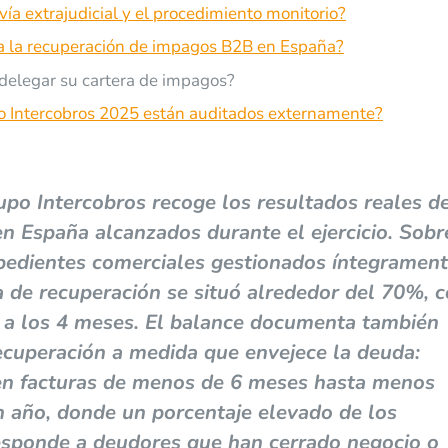
vía extrajudicial y el procedimiento monitorio?
a la recuperación de impagos B2B en España?
elegar su cartera de impagos?
o Intercobros 2025 están auditados externamente?
upo Intercobros recoge los resultados reales d
n España alcanzados durante el ejercicio. Sobr
xpedientes comerciales gestionados íntegramen
ia de recuperación se situó alrededor del 70%, 
 a los 4 meses. El balance documenta también
recuperación a medida que envejece la deuda:
n facturas de menos de 6 meses hasta menos
 año, donde un porcentaje elevado de los
esponde a deudores que han cerrado negocio o