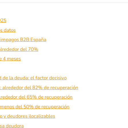
025
os datos
de impagos B2B España
 alrededor del 70%
de 4 meses
de la deuda: el factor decisivo
 alrededor del 82% de recuperación
lrededor del 65% de recuperación
menos del 50% de recuperación
io y deudores ilocalizables
esa deudora