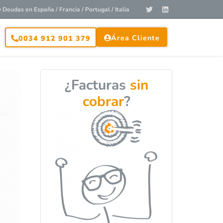
Deudas en España / Francia / Portugal / Italia
Área Cliente
0034 912 901 379
¿Facturas
sin
cobrar
?