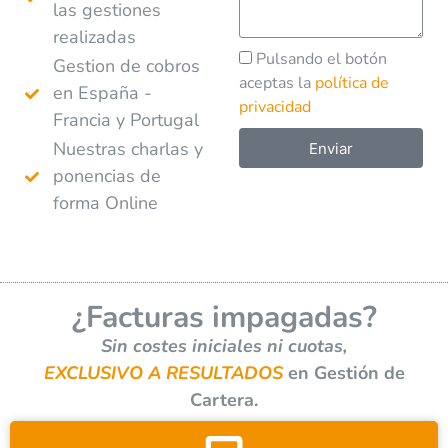
las gestiones
realizadas
Pulsando el botón
Gestion de cobros
aceptas la
política de
en España -
privacidad
Francia y Portugal
Nuestras charlas y
Enviar
ponencias de
A
forma Online
l
t
e
r
¿Facturas impagadas?
n
a
Sin costes iniciales ni cuotas,
t
EXCLUSIVO A RESULTADOS
en Gestión de
i
Cartera.
v