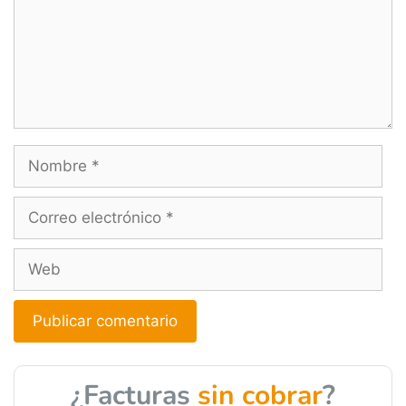
A
l
¿Facturas
sin cobrar
?