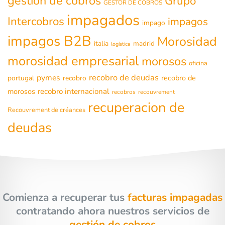
gestión de cobros
Grupo
GESTOR DE COBROS
impagados
Intercobros
impagos
impago
impagos B2B
Morosidad
italia
madrid
logística
morosidad empresarial
morosos
oficina
recobro de deudas
pymes
recobro de
portugal
recobro
morosos
recobro internacional
recobros
recouvrement
recuperacion de
Recouvrement de créances
deudas
Comienza a recuperar tus
facturas impagadas
contratando ahora nuestros servicios de
gestión de cobros