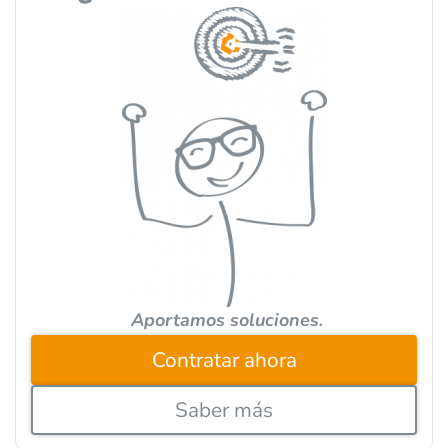
t
e
r
n
a
t
i
v
e
:
Aportamos soluciones.
Contratar ahora
Saber más