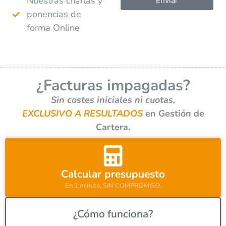
Nuestras charlas y
Enviar
ponencias de
A
forma Online
l
t
e
r
¿Facturas impagadas?
n
a
Sin costes iniciales ni cuotas,
t
EXCLUSIVO A RESULTADOS
en Gestión de
i
Cartera.
v
e
:
Calcular presupuesto
En 1 minuto, SIN COMPROMISO.
¿Cómo funciona?