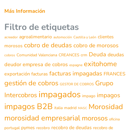
Más Información
Filtro de etiquetas
agroalimentario
clientes
acreedor
automoción
Castilla y León
cobro de deudas
cobro de morosos
morosos
Deuda
deudas
Comunidad Valenciana
CREANCES
crm
cobros
exitohome
deudor
empresa de cobros
espagne
facturas impagadas
exportación
FRANCES
facturas
gestión de cobros
Grupo
GESTOR DE COBROS
impagados
Intercobros
impagos
impago
impagos B2B
Morosidad
italia
madrid
MASC
morosidad empresarial
morosos
oficina
recobro de deudas
pymes
recobro de
portugal
recobro