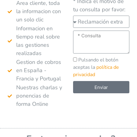
* Indica el motivo de
Area cliente, toda
tu consulta por favor:
la informacion con
un solo clic
Informacion en
tiempo real sobre
las gestiones
realizadas
Pulsando el botón
Gestion de cobros
aceptas la
política de
en España -
privacidad
Francia y Portugal
Nuestras charlas y
Enviar
ponencias de
A
forma Online
l
t
e
r