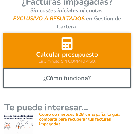
¿Facturas impagadas?
n
a
Sin costes iniciales ni cuotas,
t
EXCLUSIVO A RESULTADOS
en Gestión de
i
Cartera.
v
e
:
Calcular presupuesto
En 1 minuto, SIN COMPROMISO.
¿Cómo funciona?
Te puede interesar...
Cobro de morosos B2B en España: la guía
completa para recuperar tus facturas
impagadas.