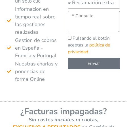
un solo clic
Informacion en
tiempo real sobre
las gestiones
realizadas
Pulsando el botón
Gestion de cobros
aceptas la
política de
en España -
privacidad
Francia y Portugal
Nuestras charlas y
Enviar
ponencias de
A
forma Online
l
t
e
r
¿Facturas impagadas?
n
a
Sin costes iniciales ni cuotas,
t