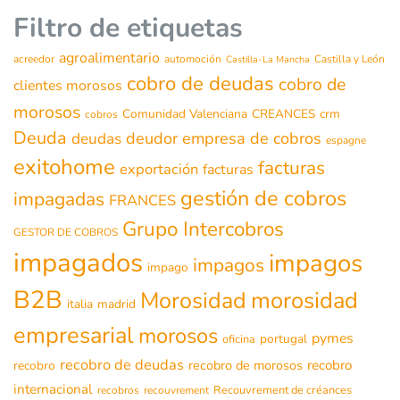
Filtro de etiquetas
agroalimentario
acreedor
automoción
Castilla y León
Castilla-La Mancha
cobro de deudas
cobro de
clientes morosos
morosos
Comunidad Valenciana
CREANCES
crm
cobros
Deuda
deudor
empresa de cobros
deudas
espagne
exitohome
facturas
exportación
facturas
gestión de cobros
impagadas
FRANCES
Grupo Intercobros
GESTOR DE COBROS
impagados
impagos
impagos
impago
B2B
morosidad
Morosidad
italia
madrid
empresarial
morosos
pymes
portugal
oficina
recobro de deudas
recobro de morosos
recobro
recobro
internacional
Recouvrement de créances
recobros
recouvrement