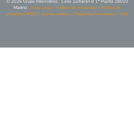
© 2026 Grupo Intercobros
|
Calle Zurbarán 8 1* Planta 28010
Madrid
|
Aviso Legal
|
Política de privacidad
|
Política de
privacidad RRSS
|
Uso de cookies
|
Preguntas frecuentes
|
Web