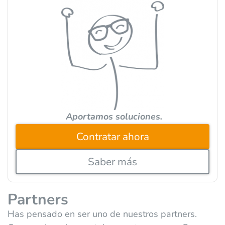
n
a
t
i
v
e
:
Aportamos soluciones.
Contratar ahora
Saber más
Partners
Has pensado en ser uno de nuestros partners.