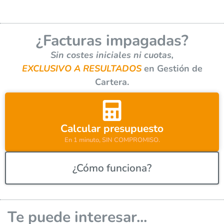
e
r
¿Facturas impagadas?
n
a
Sin costes iniciales ni cuotas,
t
EXCLUSIVO A RESULTADOS
en Gestión de
i
Cartera.
v
e
:
Calcular presupuesto
En 1 minuto, SIN COMPROMISO.
¿Cómo funciona?
Te puede interesar...