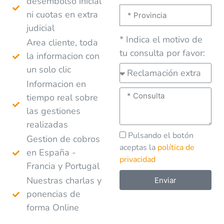
desembolso inicial
ni cuotas en extra
judicial
* Indica el motivo de
Area cliente, toda
tu consulta por favor:
la informacion con
un solo clic
Informacion en
tiempo real sobre
las gestiones
realizadas
Pulsando el botón
Gestion de cobros
aceptas la
política de
en España -
privacidad
Francia y Portugal
Nuestras charlas y
Enviar
ponencias de
A
forma Online
l
t