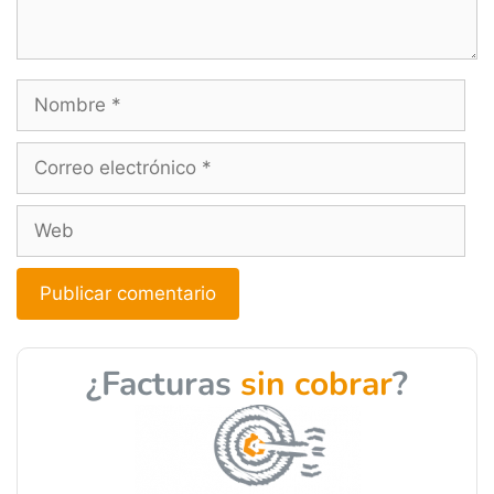
A
l
¿Facturas
sin cobrar
?
t
e
r