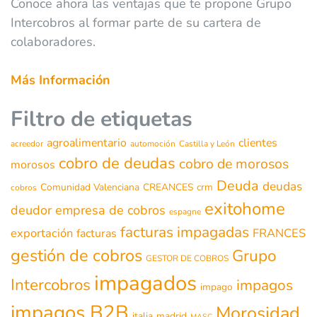
Conoce ahora las ventajas que te propone Grupo
Intercobros al formar parte de su cartera de
colaboradores.
Más Información
Filtro de etiquetas
agroalimentario
clientes
acreedor
automoción
Castilla y León
cobro de deudas
cobro de morosos
morosos
Deuda
deudas
Comunidad Valenciana
CREANCES
crm
cobros
exitohome
deudor
empresa de cobros
espagne
facturas impagadas
exportación
FRANCES
facturas
gestión de cobros
Grupo
GESTOR DE COBROS
impagados
Intercobros
impagos
impago
impagos B2B
Morosidad
italia
madrid
MASC