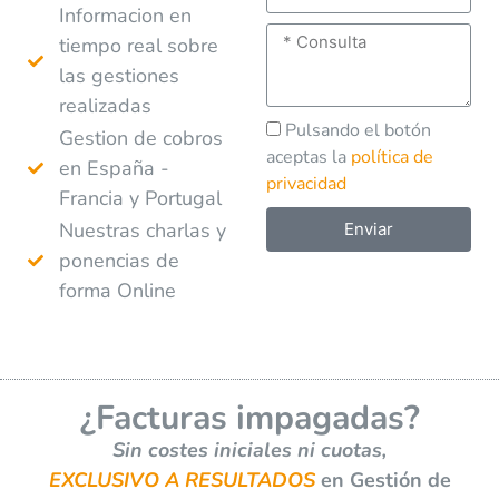
Informacion en
tiempo real sobre
las gestiones
realizadas
Pulsando el botón
Gestion de cobros
aceptas la
política de
en España -
privacidad
Francia y Portugal
Nuestras charlas y
Enviar
ponencias de
A
forma Online
l
t
e
r
¿Facturas impagadas?
n
a
Sin costes iniciales ni cuotas,
t
EXCLUSIVO A RESULTADOS
en Gestión de