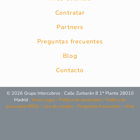
Contratar
Partners
Preguntas frecuentes
Blog
Contacto
© 2026 Grupo Intercobros
|
Calle Zurbarán 8 1* Planta 28010
Madrid
|
Aviso Legal
|
Política de privacidad
|
Política de
privacidad RRSS
|
Uso de cookies
|
Preguntas frecuentes
|
Web