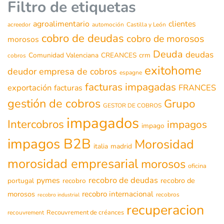
Filtro de etiquetas
agroalimentario
clientes
acreedor
automoción
Castilla y León
cobro de deudas
cobro de morosos
morosos
Deuda
deudas
Comunidad Valenciana
CREANCES
crm
cobros
exitohome
deudor
empresa de cobros
espagne
facturas impagadas
exportación
FRANCES
facturas
gestión de cobros
Grupo
GESTOR DE COBROS
impagados
Intercobros
impagos
impago
impagos B2B
Morosidad
italia
madrid
morosidad empresarial
morosos
oficina
recobro de deudas
pymes
recobro de
portugal
recobro
morosos
recobro internacional
recobros
recobro industrial
recuperacion
Recouvrement de créances
recouvrement