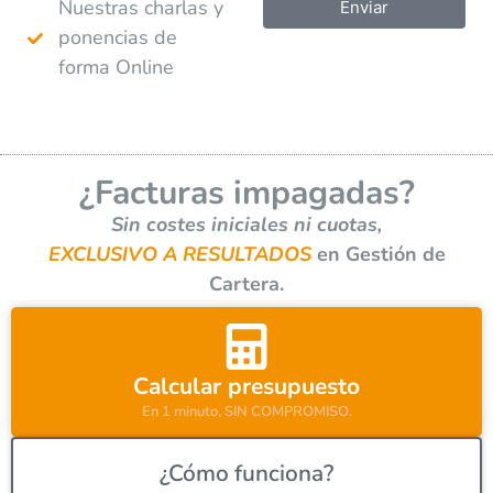
Nuestras charlas y
Enviar
ponencias de
A
forma Online
l
t
e
r
¿Facturas impagadas?
n
a
Sin costes iniciales ni cuotas,
t
EXCLUSIVO A RESULTADOS
en Gestión de
i
Cartera.
v
e
:
Calcular presupuesto
En 1 minuto, SIN COMPROMISO.
¿Cómo funciona?