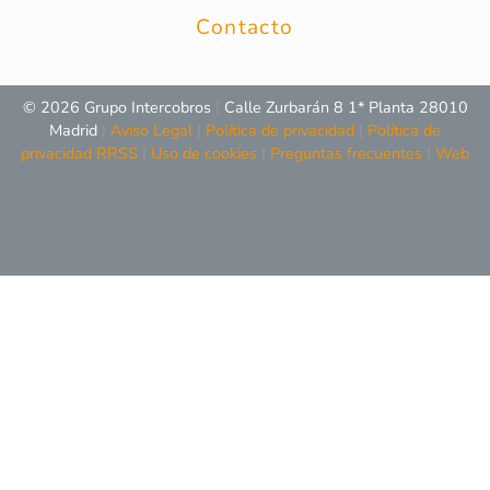
Contacto
© 2026 Grupo Intercobros
|
Calle Zurbarán 8 1* Planta 28010
Madrid
|
Aviso Legal
|
Política de privacidad
|
Política de
privacidad RRSS
|
Uso de cookies
|
Preguntas frecuentes
|
Web