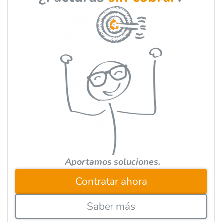
t
e
r
n
a
t
i
v
e
:
Aportamos soluciones.
Contratar ahora
Saber más