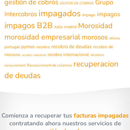
gestión de cobros
Grupo
GESTOR DE COBROS
impagados
Intercobros
impagos
impago
impagos B2B
Morosidad
italia
madrid
morosidad empresarial
morosos
oficina
recobro de deudas
pymes
recobro de
portugal
recobro
morosos
recobro internacional
recobros
recobro industrial
recuperacion
Recouvrement de créances
recouvrement
de deudas
Comienza a recuperar tus
facturas impagadas
contratando ahora nuestros servicios de