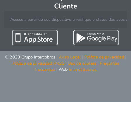
Cliente
Acesse a partir do seu dispositivo e verifique o status dos seus
© 2023 Grupo Intercobros
|
Aviso Legal
|
Política de privacidad
|
Política de privacidad RRSS
|
Uso de cookies
|
Preguntas
frecuentes
|
Web
Imanol Salinas