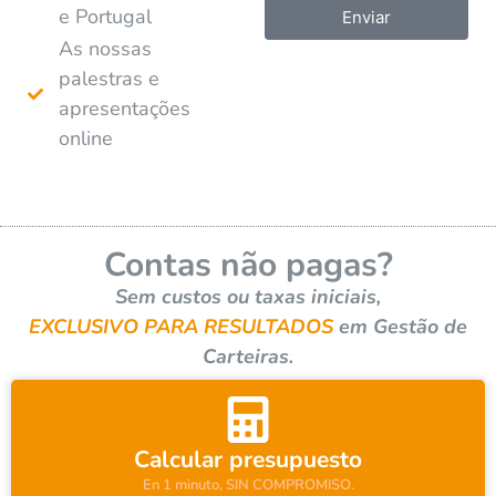
e Portugal
Enviar
As nossas
A
palestras e
l
apresentações
t
online
e
r
n
a
Contas não pagas?
t
i
Sem custos ou taxas iniciais,
v
EXCLUSIVO PARA RESULTADOS
em Gestão de
e
Carteiras.
:
Calcular presupuesto
En 1 minuto, SIN COMPROMISO.