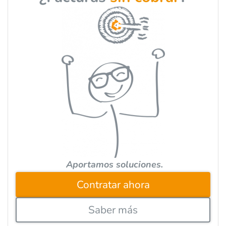
t
e
r
n
a
t
i
v
e
:
Aportamos soluciones.
Contratar ahora
Saber más