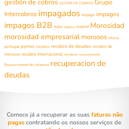
gestión de cobros
Grupo
GESTOR DE COBROS
impagados
Intercobros
impagos
impago
impagos B2B
Morosidad
italia
madrid
logística
morosidad empresarial
morosos
oficina
recobro de deudas
pymes
recobro de
portugal
recobro
morosos
recobro internacional
recobros
recouvrement
recuperacion de
Recouvrement de créances
deudas
Comece já a recuperar as suas
faturas não
pagas
contratando os nossos serviços de