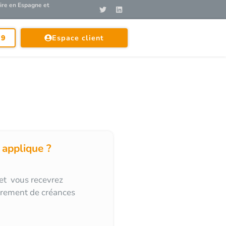
ire en Espagne et
79
Espace client
 applique ?
et vous recevrez
vrement de créances