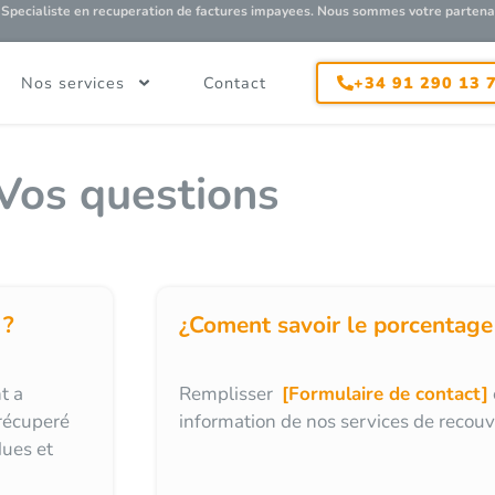
Specialiste en recuperation de factures impayees. Nous sommes votre partena
+34 91 290 13 
Nos services
Contact
Vos questions
 ?
¿Coment savoir le porcentage
t a
Remplisser
[Formulaire de contact]
 récuperé
information de nos services de recou
ues et