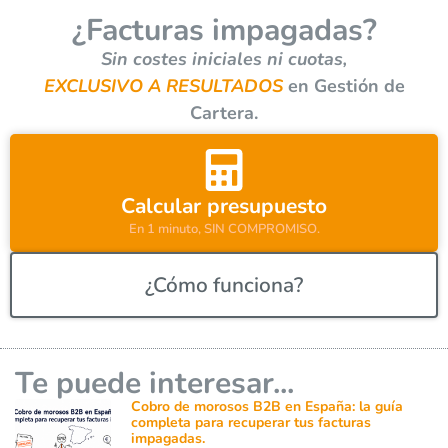
r
¿Facturas impagadas?
n
a
Sin costes iniciales ni cuotas,
t
EXCLUSIVO A RESULTADOS
en Gestión de
i
Cartera.
v
e
:
Calcular presupuesto
En 1 minuto, SIN COMPROMISO.
¿Cómo funciona?
Te puede interesar...
Cobro de morosos B2B en España: la guía
completa para recuperar tus facturas
impagadas.