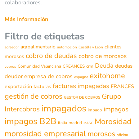
colaboradores.
Más Información
Filtro de etiquetas
agroalimentario
clientes
acreedor
automoción
Castilla y León
cobro de deudas
cobro de morosos
morosos
Deuda
deudas
Comunidad Valenciana
CREANCES
crm
cobros
exitohome
deudor
empresa de cobros
espagne
facturas impagadas
exportación
FRANCES
facturas
gestión de cobros
Grupo
GESTOR DE COBROS
impagados
Intercobros
impagos
impago
impagos B2B
Morosidad
italia
madrid
MASC
morosidad empresarial
morosos
oficina