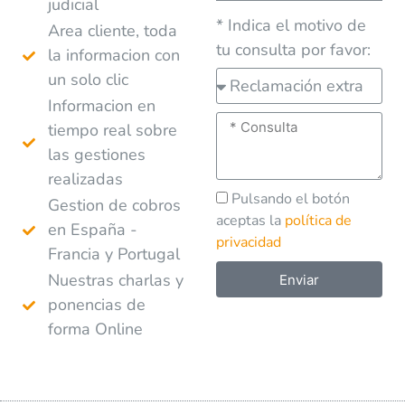
judicial
* Indica el motivo de
Area cliente, toda
tu consulta por favor:
la informacion con
un solo clic
Informacion en
tiempo real sobre
las gestiones
realizadas
Pulsando el botón
Gestion de cobros
aceptas la
política de
en España -
privacidad
Francia y Portugal
Nuestras charlas y
Enviar
ponencias de
A
forma Online
l
t
e