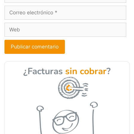
A
l
¿Facturas
sin cobrar
?
t
e
r
n
a
t
i
v