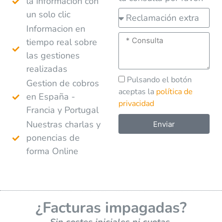
la informacion con
un solo clic
Informacion en
tiempo real sobre
las gestiones
realizadas
Pulsando el botón
Gestion de cobros
aceptas la
política de
en España -
privacidad
Francia y Portugal
Nuestras charlas y
Enviar
ponencias de
A
forma Online
l
t
e
r
¿Facturas impagadas?
n
a