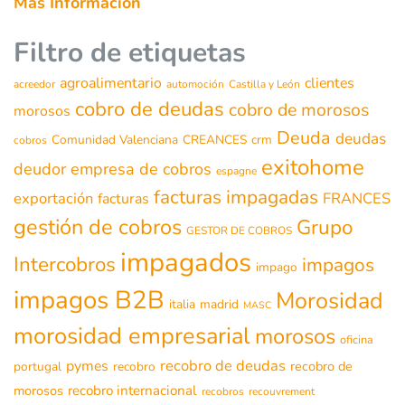
Más Información
Filtro de etiquetas
agroalimentario
clientes
acreedor
automoción
Castilla y León
cobro de deudas
cobro de morosos
morosos
Deuda
deudas
Comunidad Valenciana
CREANCES
crm
cobros
exitohome
deudor
empresa de cobros
espagne
facturas impagadas
exportación
FRANCES
facturas
gestión de cobros
Grupo
GESTOR DE COBROS
impagados
Intercobros
impagos
impago
impagos B2B
Morosidad
italia
madrid
MASC
morosidad empresarial
morosos
oficina
recobro de deudas
pymes
recobro de
portugal
recobro
morosos
recobro internacional
recobros
recouvrement