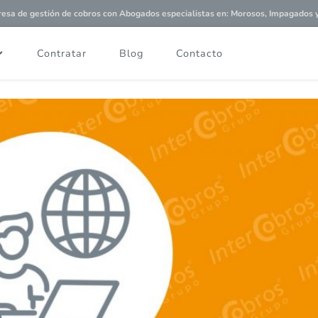
a de gestión de cobros con
Abogados especialistas
en: Morosos, Impagados y 
Contratar
Blog
Contacto