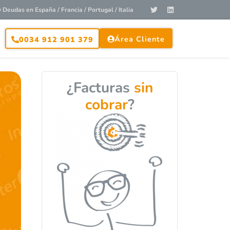
Deudas en España / Francia / Portugal / Italia
Área Cliente
0034 912 901 379
¿Facturas
sin
cobrar
?