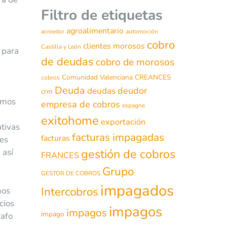
Filtro de etiquetas
agroalimentario
acreedor
automoción
cobro
clientes morosos
Castilla y León
 para
de deudas
cobro de morosos
Comunidad Valenciana
CREANCES
cobros
Deuda
deudor
deudas
crm
emos
empresa de cobros
espagne
exitohome
exportación
ativas
facturas impagadas
facturas
ces
gestión de cobros
 así
FRANCES
Grupo
GESTOR DE COBROS
impagados
Intercobros
mos
cios
impagos
impagos
impago
rafo