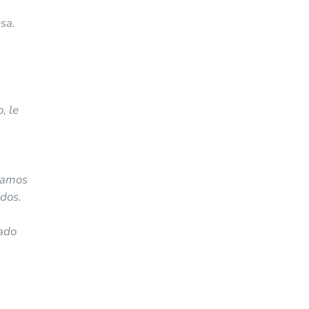
esa.
, le
odamos
dos.
mado