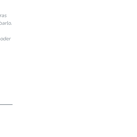
a
ras
barlo.
poder