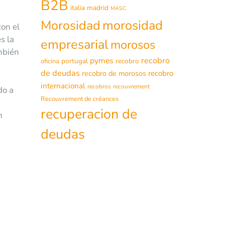
B2B
italia
madrid
MASC
morosidad
Morosidad
con el
s la
empresarial
morosos
mbién
recobro
pymes
portugal
recobro
oficina
de deudas
recobro de morosos
recobro
internacional
recobros
recouvrement
do a
Recouvrement de créances
recuperacion de
n
deudas