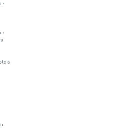
de
er
ra
pte a
mo