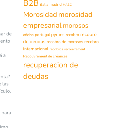
B2B
italia
madrid
MASC
morosidad
Morosidad
empresarial
morosos
nar de
recobro
pymes
portugal
recobro
oficina
iento
de deudas
recobro de morosos
recobro
internacional
recobros
recouvrement
á a
Recouvrement de créances
recuperacion de
deudas
enta?
 las
ículo,
s
para
ximo