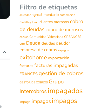
Filtro de etiquetas
agroalimentario
acreedor
automoción
cobro
clientes morosos
Castilla y León
de deudas
cobro de morosos
Comunidad Valenciana
CREANCES
cobros
Deuda
deudor
deudas
crm
empresa de cobros
espagne
exitohome
exportación
facturas impagadas
facturas
gestión de cobros
FRANCES
Grupo
GESTOR DE COBROS
impagados
Intercobros
impagos
impagos
impago
e