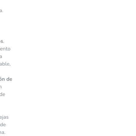
a.
os
.
iento
a
able,
ón de
n
sde
ejas
 de
na.