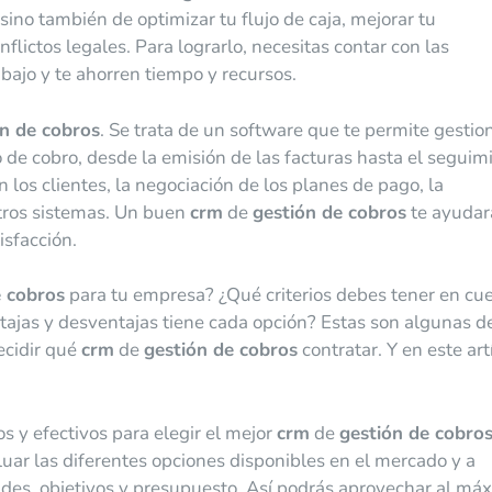
sino también de optimizar tu flujo de caja, mejorar tu
onflictos legales. Para lograrlo, necesitas contar con las
bajo y te ahorren tiempo y recursos.
ón de cobros
. Se trata de un software que te permite gestio
 de cobro, desde la emisión de las facturas hasta el seguim
los clientes, la negociación de los planes de pago, la
otros sistemas. Un buen
crm
de
gestión de cobros
te ayudar
isfacción.
e cobros
para tu empresa? ¿Qué criterios debes tener en cu
ajas y desventajas tiene cada opción? Estas son algunas de
ecidir qué
crm
de
gestión de cobros
contratar. Y en este art
s y efectivos para elegir el mejor
crm
de
gestión de cobro
uar las diferentes opciones disponibles en el mercado y a
ades, objetivos y presupuesto. Así podrás aprovechar al má