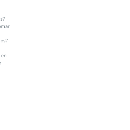
as?
tomar
ros?
s en
e