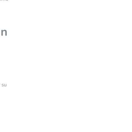
un
 su