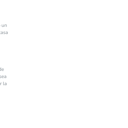
o un
tasa
de
 sea
r la