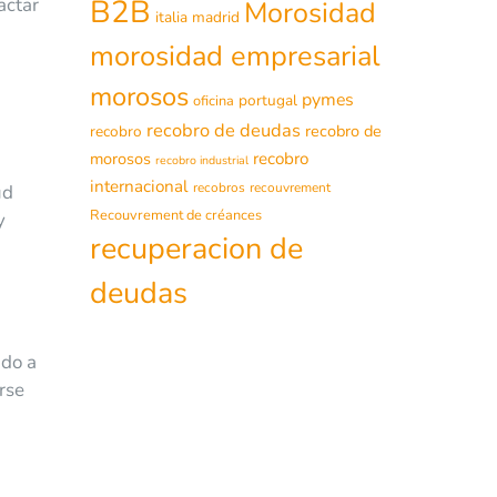
B2B
actar
Morosidad
italia
madrid
morosidad empresarial
morosos
pymes
portugal
oficina
recobro de deudas
recobro de
recobro
morosos
recobro
recobro industrial
internacional
recobros
recouvrement
ud
Recouvrement de créances
y
recuperacion de
deudas
ido a
rse