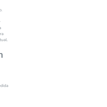
o.
y
a
ara
tual.
n
edida