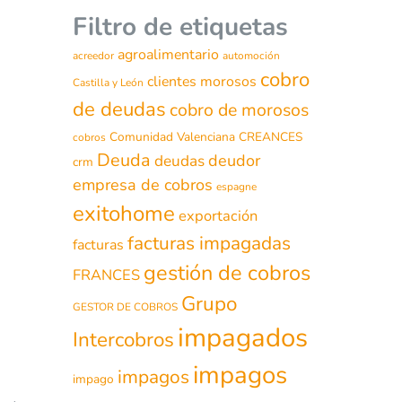
Filtro de etiquetas
agroalimentario
acreedor
automoción
cobro
clientes morosos
Castilla y León
de deudas
cobro de morosos
Comunidad Valenciana
CREANCES
cobros
Deuda
deudor
deudas
crm
empresa de cobros
espagne
exitohome
exportación
facturas impagadas
facturas
gestión de cobros
FRANCES
Grupo
GESTOR DE COBROS
impagados
Intercobros
impagos
impagos
impago