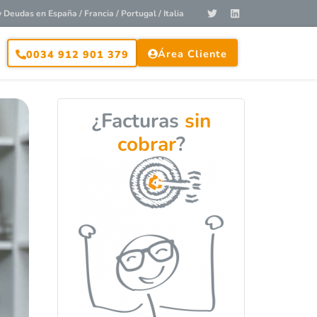
Deudas en España / Francia / Portugal / Italia
Área Cliente
0034 912 901 379
¿Facturas
sin
cobrar
?