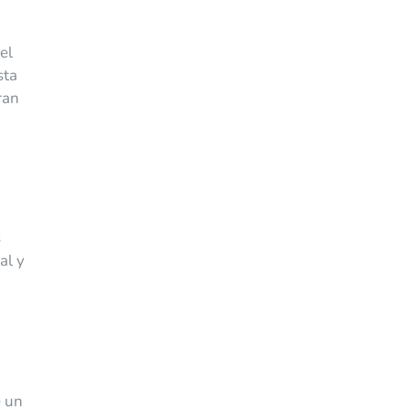
el
sta
ran
s
al y
e un