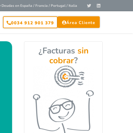
Deudas en España / Francia / Portugal / Italia
Área Cliente
0034 912 901 379
¿Facturas
sin
cobrar
?