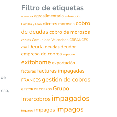
Filtro de etiquetas
agroalimentario
acreedor
automoción
cobro
clientes morosos
Castilla y León
de deudas
cobro de morosos
Comunidad Valenciana
CREANCES
cobros
Deuda
deudor
deudas
crm
empresa de cobros
espagne
exitohome
exportación
facturas impagadas
facturas
 de
gestión de cobros
FRANCES
Grupo
GESTOR DE COBROS
 eso,
impagados
Intercobros
impagos
impagos
impago