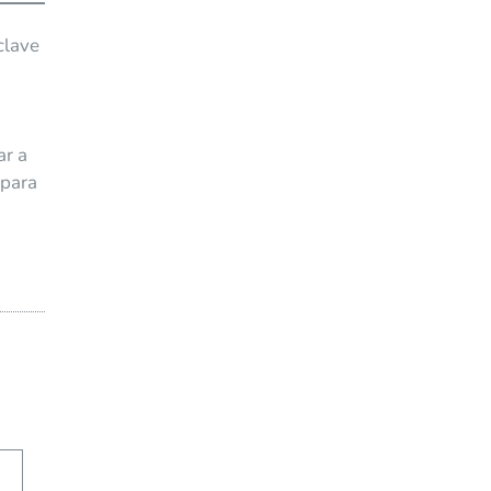
clave
ar a
 para