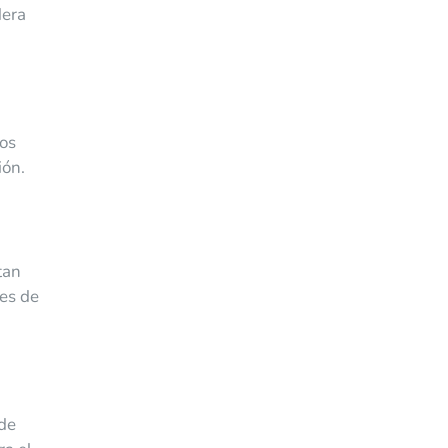
dera
nos
ión.
tan
tes de
 de