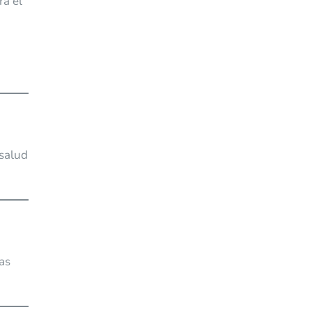
ra el
 salud
tas