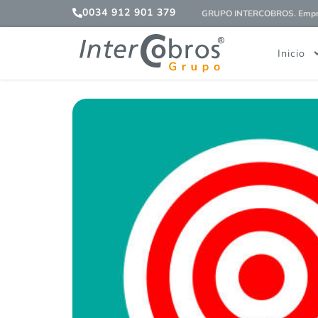
0034 912 901 379
GRUPO INTERCOBROS. Empres
Inicio