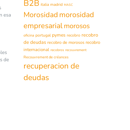
B2B
italia
madrid
MASC
s
morosidad
Morosidad
n esa
empresarial
morosos
recobro
pymes
portugal
recobro
oficina
de deudas
recobro de morosos
recobro
internacional
recobros
recouvrement
ales
Recouvrement de créances
as de
recuperacion de
deudas