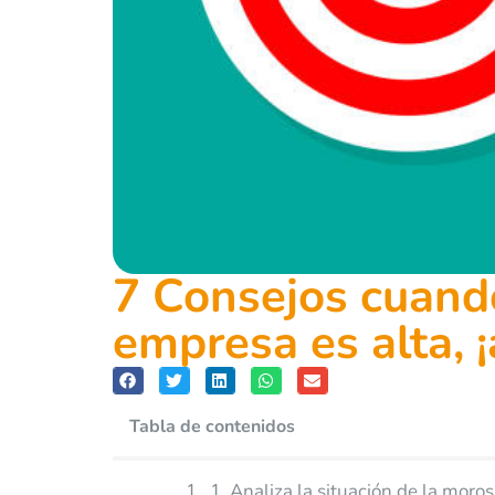
7 Consejos cuand
empresa es alta, ¡
Tabla de contenidos
1. Analiza la situación de la moro