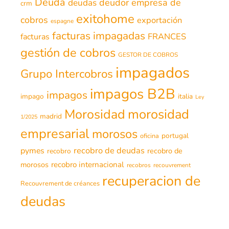
Deuda
deudor
empresa de
deudas
crm
exitohome
cobros
exportación
espagne
facturas impagadas
FRANCES
facturas
gestión de cobros
GESTOR DE COBROS
impagados
Grupo Intercobros
impagos B2B
impagos
impago
italia
Ley
morosidad
Morosidad
madrid
1/2025
empresarial
morosos
portugal
oficina
recobro de deudas
pymes
recobro de
recobro
morosos
recobro internacional
recobros
recouvrement
recuperacion de
Recouvrement de créances
deudas