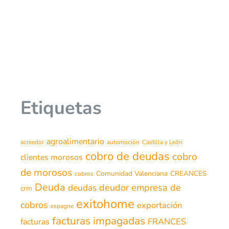
Etiquetas
agroalimentario
acreedor
automoción
Castilla y León
cobro de deudas
cobro
clientes morosos
de morosos
Comunidad Valenciana
CREANCES
cobros
Deuda
deudor
empresa de
deudas
crm
exitohome
cobros
exportación
espagne
facturas impagadas
FRANCES
facturas