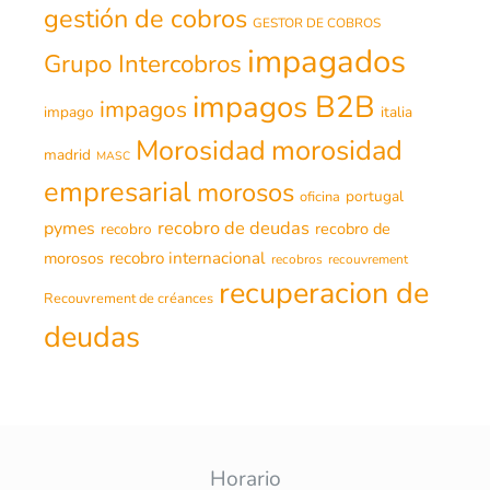
gestión de cobros
GESTOR DE COBROS
impagados
Grupo Intercobros
impagos B2B
impagos
impago
italia
morosidad
Morosidad
madrid
MASC
empresarial
morosos
portugal
oficina
recobro de deudas
pymes
recobro de
recobro
morosos
recobro internacional
recobros
recouvrement
recuperacion de
Recouvrement de créances
deudas
Horario