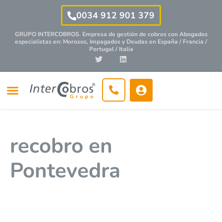
0034 912 901 379
GRUPO INTERCOBROS. Empresa de gestión de cobros con
Abogados
especialistas
en: Morosos, Impagados y Deudas en España / Francia /
Portugal / Italia
recobro en
Pontevedra