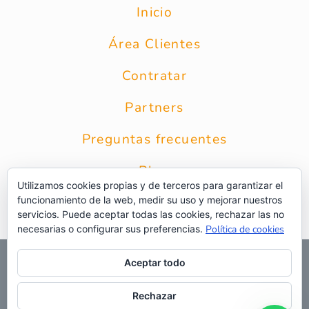
Inicio
Área Clientes
Contratar
Partners
Preguntas frecuentes
Blog
Utilizamos cookies propias y de terceros para garantizar el
funcionamiento de la web, medir su uso y mejorar nuestros
Contacto
servicios. Puede aceptar todas las cookies, rechazar las no
necesarias o configurar sus preferencias.
Política de cookies
© 2026 Grupo Intercobros
|
Calle Zurbarán 8 1* Planta 28010
Aceptar todo
Madrid
|
Aviso Legal
|
Política de privacidad
|
Política de
privacidad RRSS
|
Uso de cookies
|
Preguntas frecuentes
|
Web
Rechazar