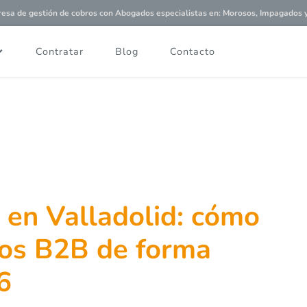
a de gestión de cobros con
Abogados especialistas
en: Morosos, Impagados y 
Contratar
Blog
Contacto
 en Valladolid: cómo
os B2B de forma
6