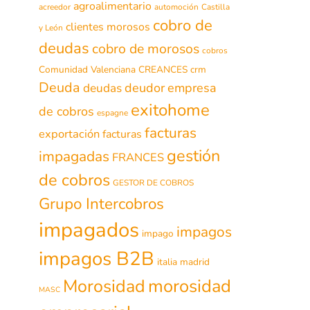
agroalimentario
acreedor
automoción
Castilla
cobro de
clientes morosos
y León
deudas
cobro de morosos
cobros
Comunidad Valenciana
CREANCES
crm
Deuda
deudor
empresa
deudas
exitohome
de cobros
espagne
facturas
exportación
facturas
gestión
impagadas
FRANCES
de cobros
GESTOR DE COBROS
Grupo Intercobros
impagados
impagos
impago
impagos B2B
italia
madrid
morosidad
Morosidad
MASC