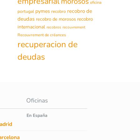
empresarial
morosos
oficina
recobro de
pymes
portugal
recobro
deudas
recobro de morosos
recobro
internacional
recobros
recouvrement
Recouvrement de créances
recuperacion de
deudas
Oficinas
En España
adrid
arcelona