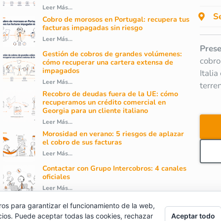
Leer Más...
Se
Cobro de morosos en Portugal: recupera tus
facturas impagadas sin riesgo
Leer Más...
Prese
Gestión de cobros de grandes volúmenes:
cobro
cómo recuperar una cartera extensa de
impagados
Itali
Leer Más...
terre
Recobro de deudas fuera de la UE: cómo
recuperamos un crédito comercial en
Georgia para un cliente italiano
Leer Más...
Morosidad en verano: 5 riesgos de aplazar
el cobro de sus facturas
Leer Más...
Contactar con Grupo Intercobros: 4 canales
oficiales
Leer Más...
ros para garantizar el funcionamiento de la web,
cios. Puede aceptar todas las cookies, rechazar
Aceptar todo