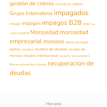
gestión de cobros
GESTOR DE COBROS
impagados
Grupo Intercobros
impagos B2B
impagos
impago
italia
Ley
morosidad
Morosidad
madrid
1/2025
empresarial
morosos
portugal
oficina
recobro de deudas
pymes
recobro de
recobro
morosos
recobro internacional
recobros
recouvrement
recuperacion de
Recouvrement de créances
deudas
Horario