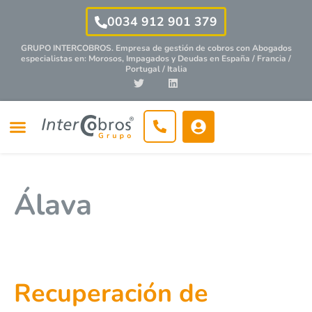
0034 912 901 379
GRUPO INTERCOBROS. Empresa de gestión de cobros con
Abogados
especialistas
en: Morosos, Impagados y Deudas en España / Francia /
Portugal / Italia
Álava
Recuperación de