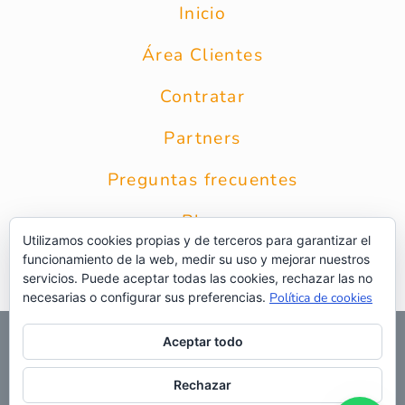
Inicio
Área Clientes
Contratar
Partners
Preguntas frecuentes
Blog
Utilizamos cookies propias y de terceros para garantizar el
funcionamiento de la web, medir su uso y mejorar nuestros
Contacto
servicios. Puede aceptar todas las cookies, rechazar las no
necesarias o configurar sus preferencias.
Política de cookies
© 2026 Grupo Intercobros
|
Calle Zurbarán 8 1* Planta 28010
Aceptar todo
Madrid
|
Aviso Legal
|
Política de privacidad
|
Política de
privacidad RRSS
|
Uso de cookies
|
Preguntas frecuentes
|
Web
Rechazar