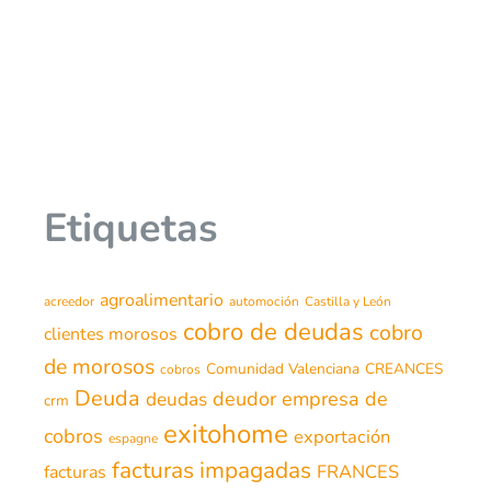
Etiquetas
agroalimentario
acreedor
automoción
Castilla y León
cobro de deudas
cobro
clientes morosos
de morosos
Comunidad Valenciana
CREANCES
cobros
Deuda
deudor
empresa de
deudas
crm
exitohome
cobros
exportación
espagne
facturas impagadas
FRANCES
facturas