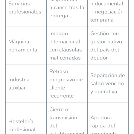
Servicios
n documental
alcance tras la
profesionales
+ negociación
entrega
temprana
Impago
Gestión con
Máquina-
internacional
gestor nativo
herramienta
con cláusulas
del país del
mal cerradas
deudor
Retraso
Separación de
Industria
progresivo de
saldo vencido
auxiliar
cliente
y operativa
recurrente
Cierre o
transmisión
Apertura
Hostelería
del
rápida del
profesional
establecimient
expediente