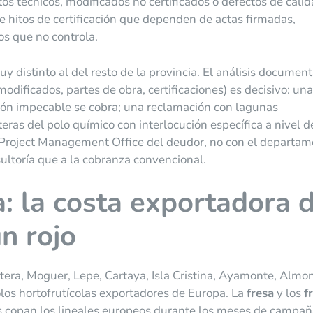
s técnicos, modificados no certificados o defectos de calid
de hitos de certificación que dependen de actas firmadas,
os que no controla.
 distinto al del resto de la provincia. El análisis document
modificados, partes de obra, certificaciones) es decisivo: una
ón impecable se cobra; una reclamación con lagunas
eras del polo químico con interlocución específica a nivel d
o Project Management Office del deudor, no con el departa
sultoría que a la cobranza convencional.
: la costa exportadora 
ún rojo
tera, Moguer, Lepe, Cartaya, Isla Cristina, Ayamonte, Almon
os hortofrutícolas exportadores de Europa. La
fresa
y los
f
copan los lineales europeos durante los meses de campañ