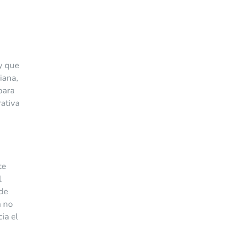
 y que
iana,
para
rativa
n
te
l
 de
a no
ia el