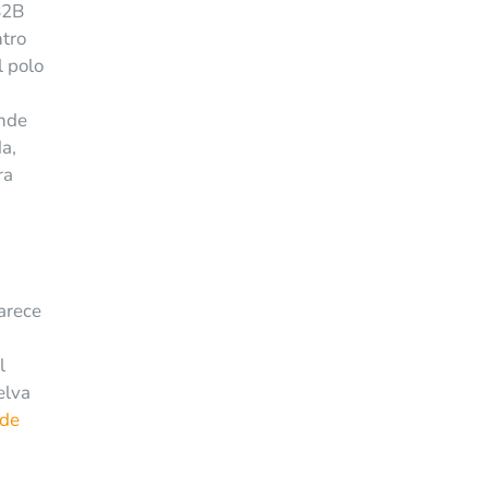
B2B
ntro
l polo
onde
da,
ra
arece
l
elva
 de