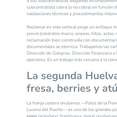
a sus subcontratistas alegando incumplimiento
subcontratista cobra (o no cobra) en función 
validaciones técnicas y procedimientos intern
Reclamar en este vertical exige un enfoque muy
previo (contratos marco, anexos, hitos, actas, 
reclamación bien construida con documentaci
documentales se eterniza. Trabajamos las cart
Dirección de Compras, Dirección Financiera 
operativo. Es un trabajo más cercano a la con
La segunda Huelva
fresa, berries y at
La franja costera onubense —Palos de la Fron
Lucena del Puerto— es uno de los grandes pol
rojos
(arándano, frambuesa, mora) onubenses 