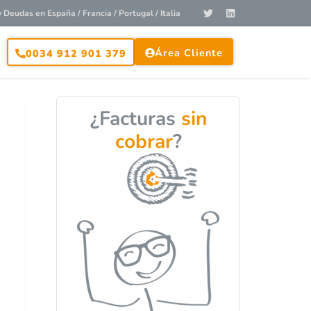
Deudas en España / Francia / Portugal / Italia
Área Cliente
0034 912 901 379
¿Facturas
sin
cobrar
?