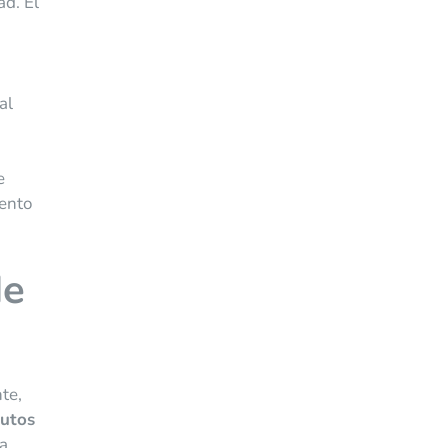
ad. El
al
e
mento
de
te,
rutos
a,