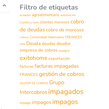
Filtro de etiquetas
agroalimentario
acreedor
automoción
cobro
clientes morosos
Castilla y León
de deudas
cobro de morosos
Comunidad Valenciana
CREANCES
cobros
Deuda
deudor
deudas
crm
empresa de cobros
espagne
exitohome
exportación
facturas impagadas
facturas
gestión de cobros
FRANCES
Grupo
GESTOR DE COBROS
impagados
Intercobros
impagos
impagos
impago