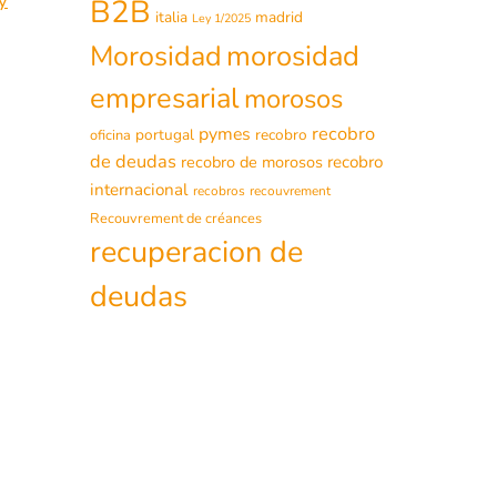
y
B2B
italia
madrid
Ley 1/2025
morosidad
Morosidad
empresarial
morosos
recobro
pymes
portugal
recobro
oficina
de deudas
recobro de morosos
recobro
internacional
recobros
recouvrement
Recouvrement de créances
recuperacion de
deudas