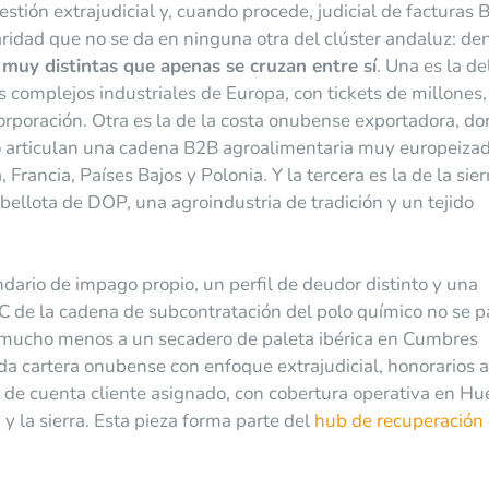
estión extrajudicial y, cuando procede, judicial de facturas 
ridad que no se da en ninguna otra del clúster andaluz: de
muy distintas que apenas se cruzan entre sí
. Una es la de
 complejos industriales de Europa, con tickets de millones,
orporación. Otra es la de la costa onubense exportadora, d
 rojo articulan una cadena B2B agroalimentaria muy europeiza
Francia, Países Bajos y Polonia. Y la tercera es la de la sier
bellota de DOP, una agroindustria de tradición y un tejido
dario de impago propio, un perfil de deudor distinto y una
C de la cadena de subcontratación del polo químico no se p
i mucho menos a un secadero de paleta ibérica en Cumbres
a cartera onubense con enfoque extrajudicial, honorarios a
or de cuenta cliente asignado, con cobertura operativa en Hu
 y la sierra. Esta pieza forma parte del
hub de recuperación