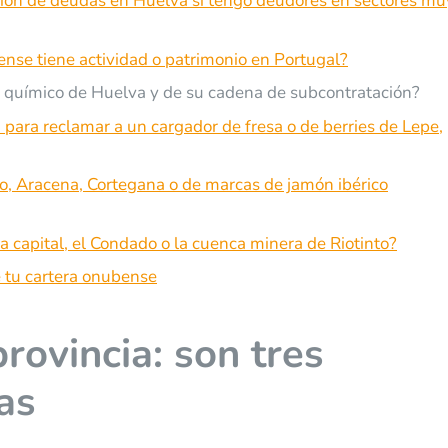
ión de deudas en Huelva si tengo deudores en sectores mu
nse tiene actividad o patrimonio en Portugal?
 químico de Huelva y de su cadena de subcontratación?
para reclamar a un cargador de fresa o de berries de Lepe,
o, Aracena, Cortegana o de marcas de jamón ibérico
 capital, el Condado o la cuenca minera de Riotinto?
e tu cartera onubense
rovincia: son tres
as