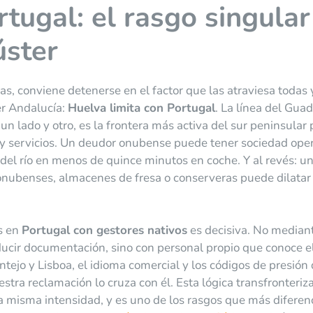
rtugal: el rasgo singular
úster
as, conviene detenerse en el factor que las atraviesa todas
er Andalucía:
Huelva limita con Portugal
. La línea del Guad
n lado y otro, es la frontera más activa del sur peninsular 
 y servicios. Un deudor onubense puede tener sociedad ope
 del río en menos de quince minutos en coche. Y al revés: u
nubenses, almacenes de fresa o conserveras puede dilatar
os en
Portugal con gestores nativos
es decisiva. No median
ducir documentación, sino con personal propio que conoce e
tejo y Lisboa, el idioma comercial y los códigos de presión
stra reclamación lo cruza con él. Esta lógica transfronteriz
la misma intensidad, y es uno de los rasgos que más diferenc