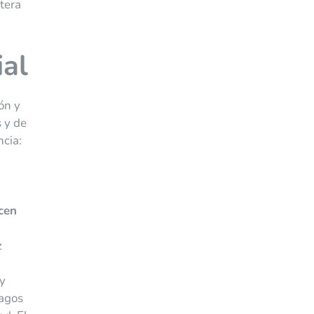
tera
ial
ón y
 y de
ncia:
cen
z
 y
pagos