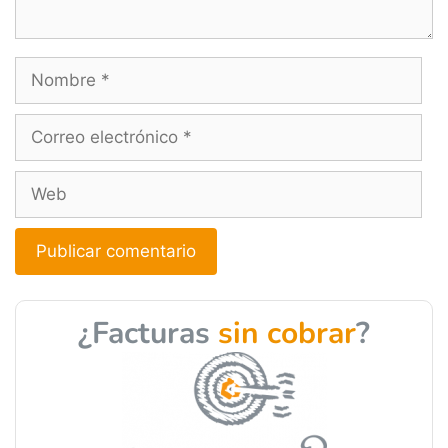
A
l
¿Facturas
sin cobrar
?
t
e
r
n