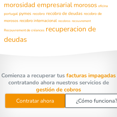
morosidad empresarial
morosos
oficina
recobro de deudas
pymes
recobro de
portugal
recobro
morosos
recobro internacional
recobros
recouvrement
recuperacion de
Recouvrement de créances
deudas
Comienza a recuperar tus
facturas impagadas
contratando ahora nuestros servicios de
gestión de cobros
Contratar ahora
¿Cómo funciona