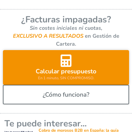
e
r
¿Facturas impagadas?
n
a
Sin costes iniciales ni cuotas,
t
EXCLUSIVO A RESULTADOS
en Gestión de
i
Cartera.
v
e
:
Calcular presupuesto
En 1 minuto, SIN COMPROMISO.
¿Cómo funciona?
Te puede interesar...
Cobro de morosos B2B en España: la guía