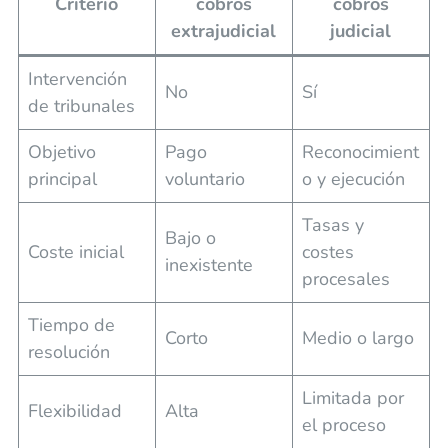
Criterio
cobros
cobros
extrajudicial
judicial
Intervención
No
Sí
de tribunales
Objetivo
Pago
Reconocimient
principal
voluntario
o y ejecución
Tasas y
Bajo o
Coste inicial
costes
inexistente
procesales
Tiempo de
Corto
Medio o largo
resolución
Limitada por
Flexibilidad
Alta
el proceso