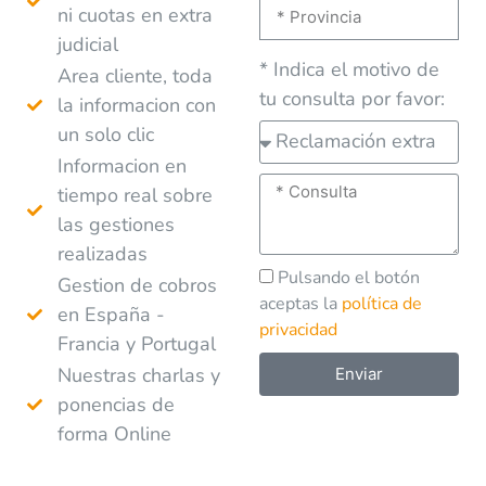
ni cuotas en extra
judicial
* Indica el motivo de
Area cliente, toda
tu consulta por favor:
la informacion con
un solo clic
Informacion en
tiempo real sobre
las gestiones
realizadas
Pulsando el botón
Gestion de cobros
aceptas la
política de
en España -
privacidad
Francia y Portugal
Nuestras charlas y
Enviar
ponencias de
A
forma Online
l
t