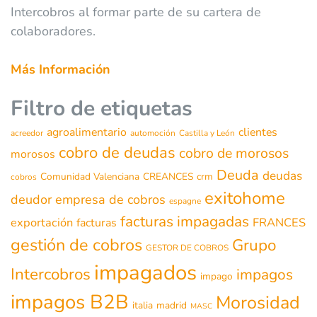
Intercobros al formar parte de su cartera de
colaboradores.
Más Información
Filtro de etiquetas
agroalimentario
clientes
acreedor
automoción
Castilla y León
cobro de deudas
cobro de morosos
morosos
Deuda
deudas
Comunidad Valenciana
CREANCES
crm
cobros
exitohome
deudor
empresa de cobros
espagne
facturas impagadas
exportación
FRANCES
facturas
gestión de cobros
Grupo
GESTOR DE COBROS
impagados
Intercobros
impagos
impago
impagos B2B
Morosidad
italia
madrid
MASC