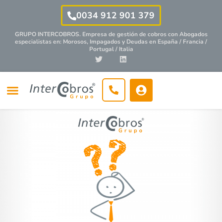
0034 912 901 379
GRUPO INTERCOBROS. Empresa de gestión de cobros con
Abogados
especialistas
en: Morosos, Impagados y Deudas en España / Francia /
Portugal / Italia