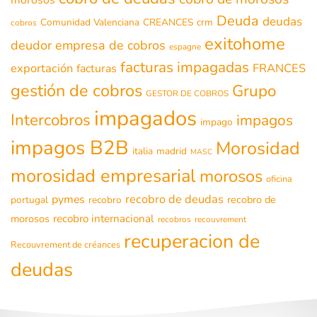
Deuda
deudas
Comunidad Valenciana
CREANCES
crm
cobros
exitohome
deudor
empresa de cobros
espagne
facturas impagadas
exportación
FRANCES
facturas
gestión de cobros
Grupo
GESTOR DE COBROS
impagados
Intercobros
impagos
impago
impagos B2B
Morosidad
italia
madrid
MASC
morosidad empresarial
morosos
oficina
recobro de deudas
pymes
recobro de
portugal
recobro
morosos
recobro internacional
recobros
recouvrement
recuperacion de
Recouvrement de créances
deudas