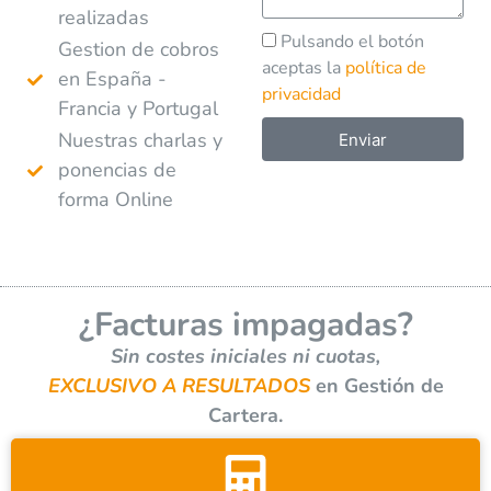
realizadas
Pulsando el botón
Gestion de cobros
aceptas la
política de
en España -
privacidad
Francia y Portugal
Nuestras charlas y
Enviar
ponencias de
A
forma Online
l
t
e
r
¿Facturas impagadas?
n
a
Sin costes iniciales ni cuotas,
t
EXCLUSIVO A RESULTADOS
en Gestión de
i
Cartera.
v
e