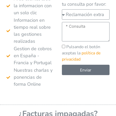
tu consulta por favor:
la informacion con
un solo clic
Informacion en
tiempo real sobre
las gestiones
realizadas
Pulsando el botón
Gestion de cobros
aceptas la
política de
en España -
privacidad
Francia y Portugal
Nuestras charlas y
Enviar
ponencias de
A
forma Online
l
t
e
r
¿Facturas impagadas?
n