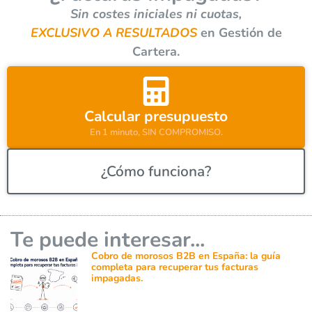
a
Sin costes iniciales ni cuotas,
t
EXCLUSIVO A RESULTADOS
en Gestión de
i
Cartera.
v
e
:
Calcular presupuesto
En 1 minuto, SIN COMPROMISO.
¿Cómo funciona?
Te puede interesar...
Cobro de morosos B2B en España: la guía
completa para recuperar tus facturas
impagadas.