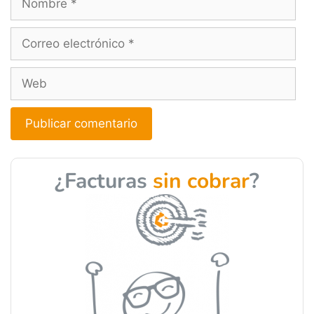
A
l
¿Facturas
sin cobrar
?
t
e
r
n
a
t
i