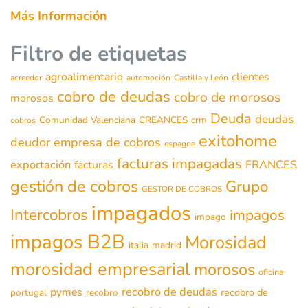
Más Información
Filtro de etiquetas
agroalimentario
clientes
acreedor
automoción
Castilla y León
cobro de deudas
cobro de morosos
morosos
Deuda
deudas
Comunidad Valenciana
CREANCES
crm
cobros
exitohome
deudor
empresa de cobros
espagne
facturas impagadas
exportación
FRANCES
facturas
gestión de cobros
Grupo
GESTOR DE COBROS
impagados
Intercobros
impagos
impago
impagos B2B
Morosidad
italia
madrid
morosidad empresarial
morosos
oficina
recobro de deudas
pymes
recobro de
portugal
recobro