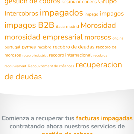
gestión de cobros
Grupo
GESTOR DE COBROS
impagados
Intercobros
impagos
impago
impagos B2B
Morosidad
italia
madrid
morosidad empresarial
morosos
oficina
recobro de deudas
pymes
recobro de
portugal
recobro
morosos
recobro internacional
recobros
recobro industrial
recuperacion
Recouvrement de créances
recouvrement
de deudas
Comienza a recuperar tus
facturas impagadas
contratando ahora nuestros servicios de