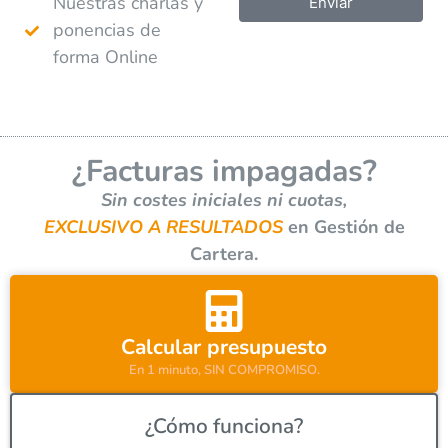
Nuestras charlas y
Enviar
ponencias de
A
forma Online
l
t
e
r
¿Facturas impagadas?
n
a
Sin costes iniciales ni cuotas,
t
EXCLUSIVO A RESULTADOS
en Gestión de
i
Cartera.
v
e
:
Calcular presupuesto
En 1 minuto, SIN COMPROMISO.
¿Cómo funciona?