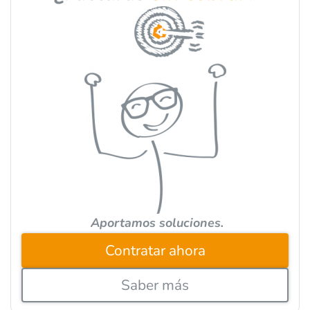
t
e
r
n
a
t
i
v
e
:
Aportamos soluciones.
Contratar ahora
Saber más