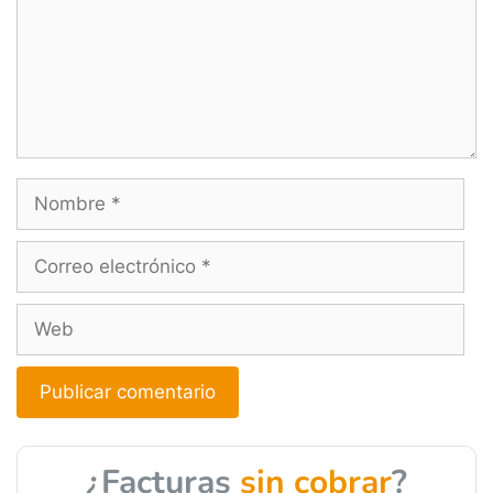
A
l
¿Facturas
sin cobrar
?