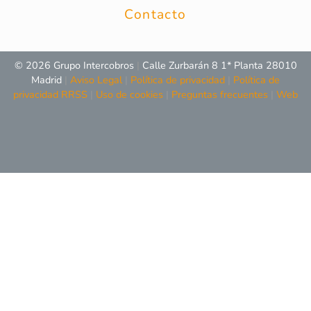
Contacto
© 2026 Grupo Intercobros
|
Calle Zurbarán 8 1* Planta 28010
Madrid
|
Aviso Legal
|
Política de privacidad
|
Política de
privacidad RRSS
|
Uso de cookies
|
Preguntas frecuentes
|
Web